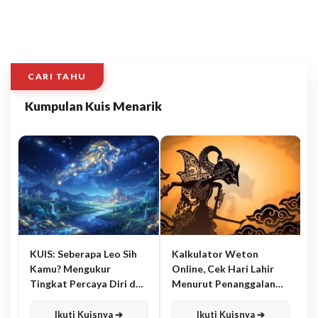
CARI TAHU
Kumpulan Kuis Menarik
KUIS: Seberapa Leo Sih
Kalkulator Weton
Kamu? Mengukur
Online, Cek Hari Lahir
Tingkat Percaya Diri dan
Menurut Penanggalan
Karisma
Jawa
Ikuti Kuisnya ➔
Ikuti Kuisnya ➔