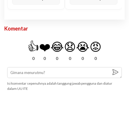
Komentar
👍
❤️
😂
😧
😭
😡
0
0
0
0
0
0
Isi komentar sepenuhnya adalah tanggung jawab pengguna dan diatur
dalam UU ITE