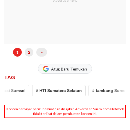
1
2
>
Atur, Baru Temukan
TAG
Sumsel
# HTI Sumatera Selatan
# tambang Sumsel
#