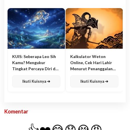
KUIS: Seberapa Leo Sih
Kalkulator Weton
Kamu? Mengukur
Online, Cek Hari Lahir
Tingkat Percaya Diri dan
Menurut Penanggalan
Karisma
Jawa
Ikuti Kuisnya ➔
Ikuti Kuisnya ➔
Komentar
👍
❤️
😂
😧
😭
😡