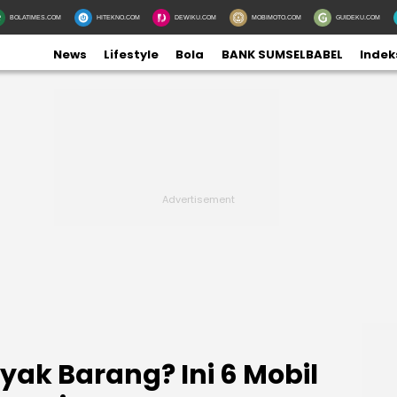
BOLATIMES.COM
HITEKNO.COM
DEWIKU.COM
MOBIMOTO.COM
GUIDEKU.COM
News
Lifestyle
Bola
BANK SUMSELBABEL
Indek
yak Barang? Ini 6 Mobil