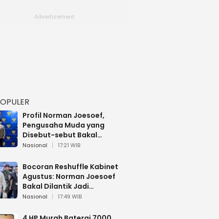
POPULER
Profil Norman Joesoef,
Pengusaha Muda yang
Disebut-sebut Bakal
Dilantik Jadi Wamenhan RI
Nasional
17:21 WIB
Bocoran Reshuffle Kabinet
Agustus: Norman Joesoef
Bakal Dilantik Jadi
Wamenhan RI
Nasional
17:49 WIB
4 HP Murah Baterai 7000