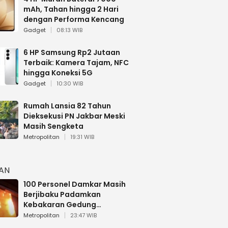
mAh, Tahan hingga 2 Hari
dengan Performa Kencang
Gadget
08:13 WIB
6 HP Samsung Rp2 Jutaan
Terbaik: Kamera Tajam, NFC
hingga Koneksi 5G
Gadget
10:30 WIB
Rumah Lansia 82 Tahun
Dieksekusi PN Jakbar Meski
Masih Sengketa
Metropolitan
19:31 WIB
HAN
100 Personel Damkar Masih
Berjibaku Padamkan
Kebakaran Gedung
Bapenda DKI
Metropolitan
23:47 WIB