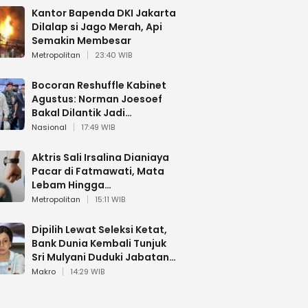
Kantor Bapenda DKI Jakarta
Dilalap si Jago Merah, Api
Semakin Membesar
Metropolitan
23:40 WIB
Bocoran Reshuffle Kabinet
Agustus: Norman Joesoef
Bakal Dilantik Jadi
Wamenhan RI
Nasional
17:49 WIB
Aktris Sali Irsalina Dianiaya
Pacar di Fatmawati, Mata
Lebam Hingga
Diselamatkan Polantas
Metropolitan
15:11 WIB
Dipilih Lewat Seleksi Ketat,
Bank Dunia Kembali Tunjuk
Sri Mulyani Duduki Jabatan
Strategis
Makro
14:29 WIB