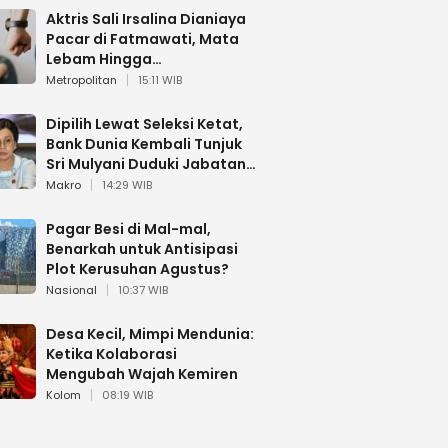
Aktris Sali Irsalina Dianiaya
Pacar di Fatmawati, Mata
Lebam Hingga
Diselamatkan Polantas
Metropolitan
15:11 WIB
Dipilih Lewat Seleksi Ketat,
Bank Dunia Kembali Tunjuk
Sri Mulyani Duduki Jabatan
Strategis
Makro
14:29 WIB
Pagar Besi di Mal-mal,
Benarkah untuk Antisipasi
Plot Kerusuhan Agustus?
Nasional
10:37 WIB
Desa Kecil, Mimpi Mendunia:
Ketika Kolaborasi
Mengubah Wajah Kemiren
Kolom
08:19 WIB