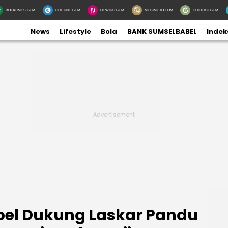
BOLATIMES.COM
HITEKNO.COM
DEWIKU.COM
MOBIMOTO.COM
GUIDEKU.COM
News
Lifestyle
Bola
BANK SUMSELBABEL
Indek
bel Dukung Laskar Pandu