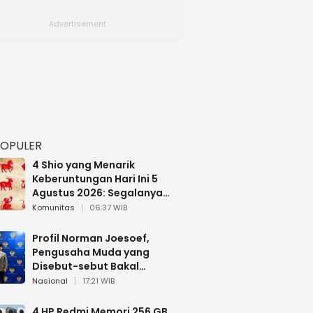
POPULER
4 Shio yang Menarik
Keberuntungan Hari Ini 5
Agustus 2026: Segalanya
Berjalan Lancar
Komunitas
06:37 WIB
Profil Norman Joesoef,
Pengusaha Muda yang
Disebut-sebut Bakal
Dilantik Jadi Wamenhan RI
Nasional
17:21 WIB
4 HP Redmi Memori 256 GB