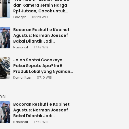
dan Kamera Jernih Harga
Rp1 Jutaan, Cocok untuk
Multitasking
Gadget
09:29 WIB
Bocoran Reshuffle Kabinet
Agustus: Norman Joesoef
Bakal Dilantik Jadi
Wamenhan RI
Nasional
17:49 WIB
Jalan Santai Cocoknya
Pakai Sepatu Apa? Ini 6
Produk Lokal yang Nyaman
Buat 17 Agustusan
Komunitas
07:10 WIB
HAN
Bocoran Reshuffle Kabinet
Agustus: Norman Joesoef
Bakal Dilantik Jadi
Wamenhan RI
Nasional
17:49 WIB