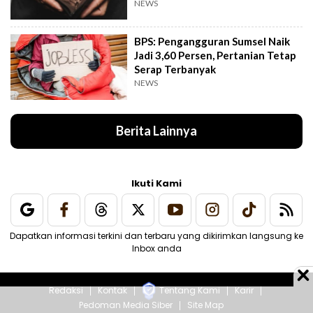
NEWS
BPS: Pengangguran Sumsel Naik
Jadi 3,60 Persen, Pertanian Tetap
Serap Terbanyak
NEWS
Berita Lainnya
Ikuti Kami
Dapatkan informasi terkini dan terbaru yang dikirimkan langsung ke
Inbox anda
Redaksi
Kontak
Tentang Kami
Karir
Pedoman Media Siber
Site Map