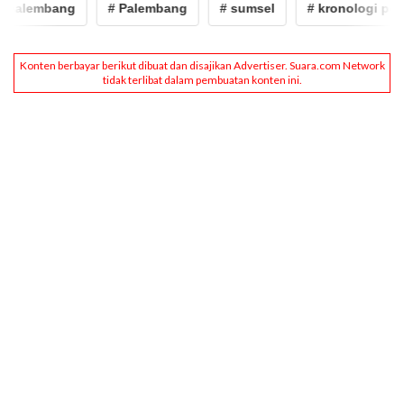
lembang
# Palembang
# sumsel
# kronologi penculi