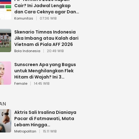
Cair? Ini Jadwal Lengkap
dan Cara Ceknya agar Dana
Tidak Hangus!
Komunitas
07:36 WIB
Skenario Timnas Indonesia
Jika Imbang atau Kalah dari
Vietnam di Piala AFF 2026
Bola Indonesia
20:49 WIB
Sunscreen Apa yang Bagus
untuk Menghilangkan Flek
Hitam di Wajah? Ini 3
Rekomendasi sesuai Review
Female
14:45 WIB
HAN
Aktris Sali Irsalina Dianiaya
Pacar di Fatmawati, Mata
Lebam Hingga
Diselamatkan Polantas
Metropolitan
15:11 WIB