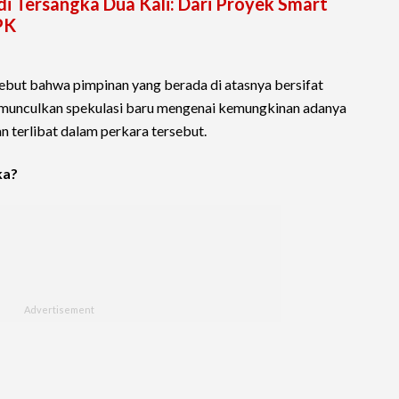
di Tersangka Dua Kali: Dari Proyek Smart
PK
yebut bahwa pimpinan yang berada di atasnya bersifat
memunculkan spekulasi baru mengenai kemungkinan adanya
n terlibat dalam perkara tersebut.
ka?