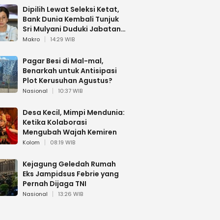
Dipilih Lewat Seleksi Ketat,
Bank Dunia Kembali Tunjuk
Sri Mulyani Duduki Jabatan
Strategis
Makro
14:29 WIB
Pagar Besi di Mal-mal,
Benarkah untuk Antisipasi
Plot Kerusuhan Agustus?
Nasional
10:37 WIB
Desa Kecil, Mimpi Mendunia:
Ketika Kolaborasi
Mengubah Wajah Kemiren
Kolom
08:19 WIB
Kejagung Geledah Rumah
Eks Jampidsus Febrie yang
Pernah Dijaga TNI
Nasional
13:26 WIB