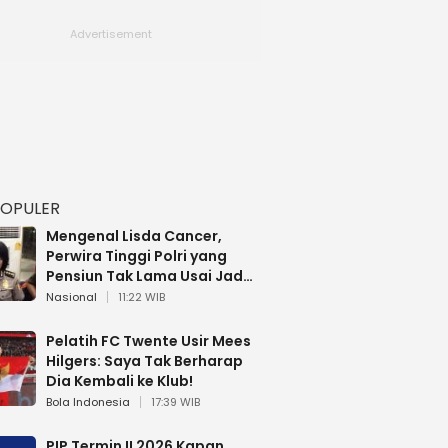
POPULER
Mengenal Lisda Cancer,
Perwira Tinggi Polri yang
Pensiun Tak Lama Usai Jadi
Brigjen
Nasional
11:22 WIB
Pelatih FC Twente Usir Mees
Hilgers: Saya Tak Berharap
Dia Kembali ke Klub!
Bola Indonesia
17:39 WIB
PIP Termin II 2026 Kapan