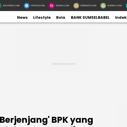
BOLATIMES.COM
HITEKNO.COM
DEWIKU.COM
MOBIMOTO.COM
GUIDEKU.COM
News
Lifestyle
Bola
BANK SUMSELBABEL
Indek
 Berjenjang' BPK yang