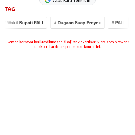
Atur, Baru Temukan
TAG
Wakil Bupati PALI
# Dugaan Suap Proyek
# PALI
# I