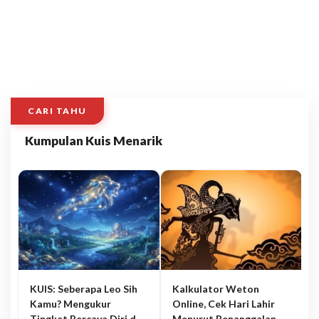
CARI TAHU
Kumpulan Kuis Menarik
KUIS: Seberapa Leo Sih
Kalkulator Weton
Kamu? Mengukur
Online, Cek Hari Lahir
Tingkat Percaya Diri dan
Menurut Penanggalan