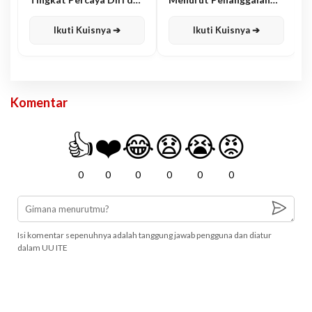
Karisma
Jawa
Ikuti Kuisnya ➔
Ikuti Kuisnya ➔
Komentar
👍
❤️
😂
😧
😭
😡
0
0
0
0
0
0
Isi komentar sepenuhnya adalah tanggung jawab pengguna dan diatur
dalam UU ITE