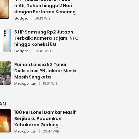
mAh, Tahan hingga 2 Hari
dengan Performa Kencang
Gadget
08:13 WIB
6 HP Samsung Rp2 Jutaan
Terbaik: Kamera Tajam, NFC
hingga Koneksi 5G
Gadget
10:30 WIB
Rumah Lansia 82 Tahun
Dieksekusi PN Jakbar Meski
Masih Sengketa
Metropolitan
19:31 WIB
HAN
100 Personel Damkar Masih
Berjibaku Padamkan
Kebakaran Gedung
Bapenda DKI
Metropolitan
23:47 WIB