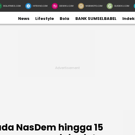
BOLATIMES.COM
HITEKNO.COM
DEWIKU.COM
MOBIMOTO.COM
GUIDEKU.COM
News
Lifestyle
Bola
BANK SUMSELBABEL
Indek
uda NasDem hingga 15