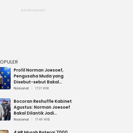
POPULER
Profil Norman Joesoef,
Pengusaha Muda yang
Disebut-sebut Bakal
Dilantik Jadi Wamenhan RI
Nasional
17:21 WIB
Bocoran Reshuffle Kabinet
Agustus: Norman Joesoef
Bakal Dilantik Jadi
Wamenhan RI
Nasional
17:49 WIB
4 HP Murah Baterai 7000