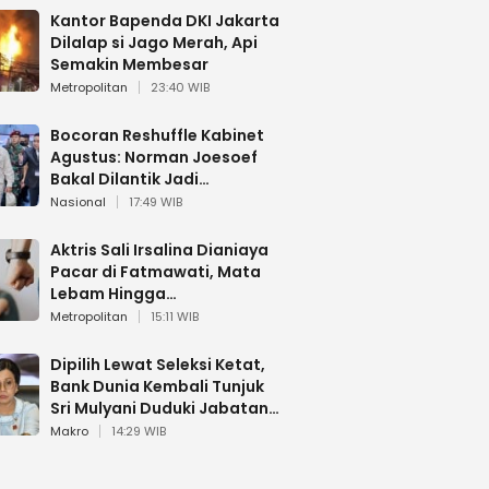
Kantor Bapenda DKI Jakarta
Dilalap si Jago Merah, Api
Semakin Membesar
Metropolitan
23:40 WIB
Bocoran Reshuffle Kabinet
Agustus: Norman Joesoef
Bakal Dilantik Jadi
Wamenhan RI
Nasional
17:49 WIB
Aktris Sali Irsalina Dianiaya
Pacar di Fatmawati, Mata
Lebam Hingga
Diselamatkan Polantas
Metropolitan
15:11 WIB
Dipilih Lewat Seleksi Ketat,
Bank Dunia Kembali Tunjuk
Sri Mulyani Duduki Jabatan
Strategis
Makro
14:29 WIB