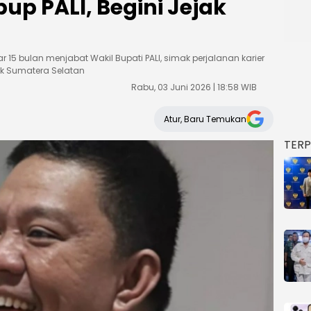
p PALI, Begini Jejak
15 bulan menjabat Wakil Bupati PALI, simak perjalanan karier
lik Sumatera Selatan
Rabu, 03 Juni 2026 | 18:58 WIB
Atur, Baru Temukan
TER