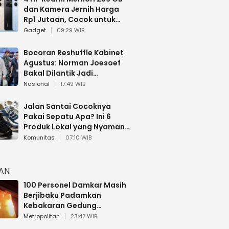
dan Kamera Jernih Harga
Rp1 Jutaan, Cocok untuk
Multitasking
Gadget
09:29 WIB
Bocoran Reshuffle Kabinet
Agustus: Norman Joesoef
Bakal Dilantik Jadi
Wamenhan RI
Nasional
17:49 WIB
Jalan Santai Cocoknya
Pakai Sepatu Apa? Ini 6
Produk Lokal yang Nyaman
Buat 17 Agustusan
Komunitas
07:10 WIB
HAN
100 Personel Damkar Masih
Berjibaku Padamkan
Kebakaran Gedung
Bapenda DKI
Metropolitan
23:47 WIB