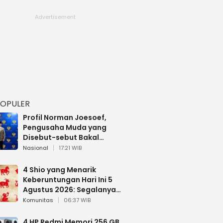
POPULER
Profil Norman Joesoef,
Pengusaha Muda yang
Disebut-sebut Bakal
Dilantik Jadi Wamenhan RI
Nasional
17:21 WIB
4 Shio yang Menarik
Keberuntungan Hari Ini 5
Agustus 2026: Segalanya
Berjalan Lancar
Komunitas
06:37 WIB
4 HP Redmi Memori 256 GB