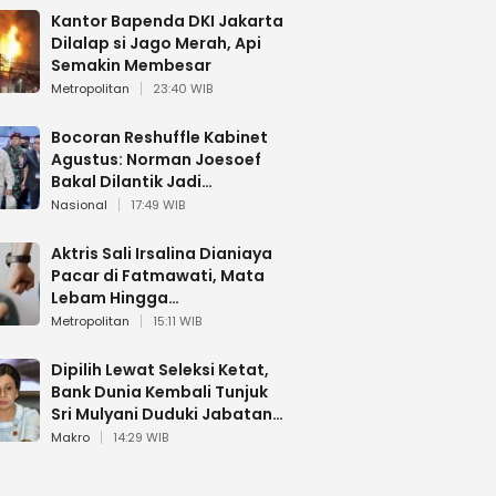
Kantor Bapenda DKI Jakarta
Dilalap si Jago Merah, Api
Semakin Membesar
Metropolitan
23:40 WIB
Bocoran Reshuffle Kabinet
Agustus: Norman Joesoef
Bakal Dilantik Jadi
Wamenhan RI
Nasional
17:49 WIB
Aktris Sali Irsalina Dianiaya
Pacar di Fatmawati, Mata
Lebam Hingga
Diselamatkan Polantas
Metropolitan
15:11 WIB
Dipilih Lewat Seleksi Ketat,
Bank Dunia Kembali Tunjuk
Sri Mulyani Duduki Jabatan
Strategis
Makro
14:29 WIB