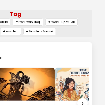
Tag
ri ini
# Profil Iwan Tuaji
# Wakil Bupati PALI
# nasdem
# Nasdem Sumsel
k
❯