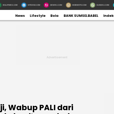
BOLATIMES.COM
HITEKNO.COM
DEWIKU.COM
MOBIMOTO.COM
GUIDEKU.COM
News
Lifestyle
Bola
BANK SUMSELBABEL
Indek
ji, Wabup PALI dari