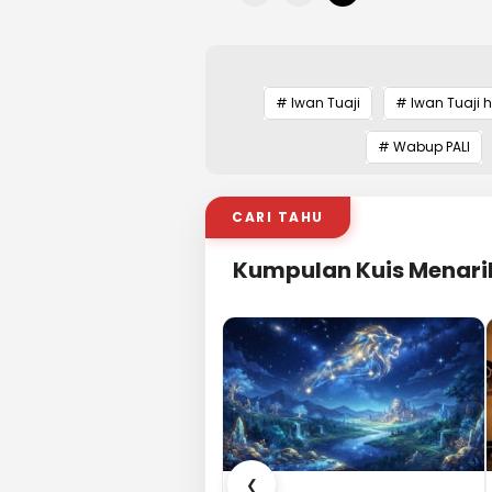
# Iwan Tuaji
# Iwan Tuaji ha
# Wabup PALI
CARI TAHU
Kumpulan Kuis Menari
❮