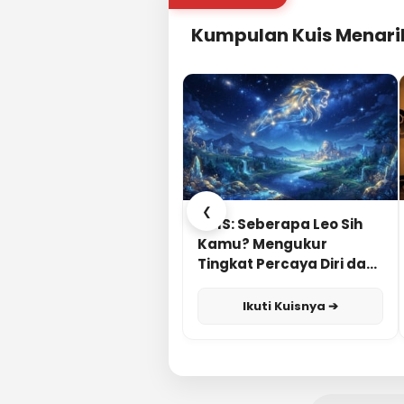
Kumpulan Kuis Menari
❮
KUIS: Seberapa Leo Sih
Kamu? Mengukur
Tingkat Percaya Diri dan
Karisma
Ikuti Kuisnya ➔