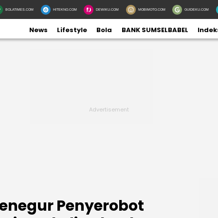
BOLATIMES.COM
HITEKNO.COM
DEWIKU.COM
MOBIMOTO.COM
GUIDEKU.COM
News
Lifestyle
Bola
BANK SUMSELBABEL
Indek
enegur Penyerobot