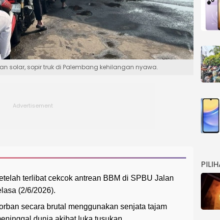
n solar, sopir truk di Palembang kehilangan nyawa.
PILI
 setelah terlibat cekcok antrean BBM di SPBU Jalan
lasa (2/6/2026).
rban secara brutal menggunakan senjata tajam
ninggal dunia akibat luka tusukan.