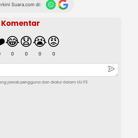
terkini Suara.com di:
Komentar
️
😂
😧
😭
😡
0
0
0
0
0
ung jawab pengguna dan diatur dalam UU ITE