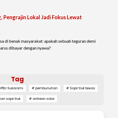
, Pengrajin Lokal Jadi Fokus Lewat
sisa di benak masyarakat: apakah sebuah teguran demi
arus dibayar dengan nyawa?
Tag
SPBU Sukarami
# pembunuhan
# Sopir truk tewas
an sopir truk
# antrean solar