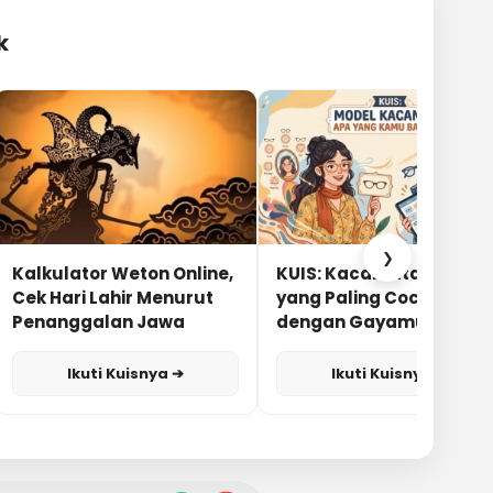
k
❯
Kalkulator Weton Online,
KUIS: Kacamata Apa
Cek Hari Lahir Menurut
yang Paling Cocok
Penanggalan Jawa
dengan Gayamu?
Ikuti Kuisnya ➔
Ikuti Kuisnya ➔