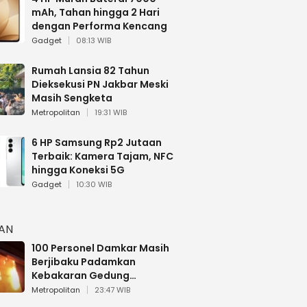
mAh, Tahan hingga 2 Hari
dengan Performa Kencang
Gadget
08:13 WIB
Rumah Lansia 82 Tahun
Dieksekusi PN Jakbar Meski
Masih Sengketa
Metropolitan
19:31 WIB
6 HP Samsung Rp2 Jutaan
Terbaik: Kamera Tajam, NFC
hingga Koneksi 5G
Gadget
10:30 WIB
HAN
100 Personel Damkar Masih
Berjibaku Padamkan
Kebakaran Gedung
Bapenda DKI
Metropolitan
23:47 WIB