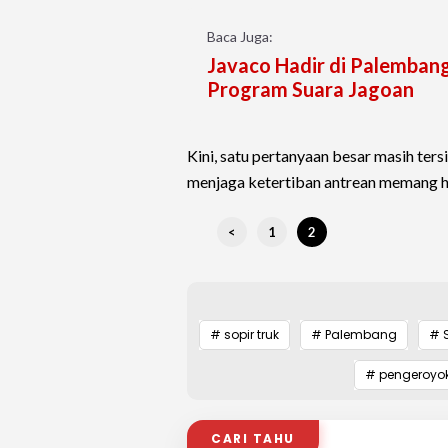
Baca Juga:
Javaco Hadir di Palembang
Program Suara Jagoan
Kini, satu pertanyaan besar masih ter
menjaga ketertiban antrean memang h
<
1
2
# sopir truk
# Palembang
# 
# pengeroyok
CARI TAHU