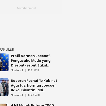
POPULER
Profil Norman Joesoef,
Pengusaha Muda yang
Disebut-sebut Bakal
Dilantik Jadi Wamenhan RI
Nasional
17:21 WIB
Bocoran Reshuffle Kabinet
Agustus: Norman Joesoef
Bakal Dilantik Jadi
Wamenhan RI
Nasional
17:49 WIB
4 HP Murah Baterai 7000