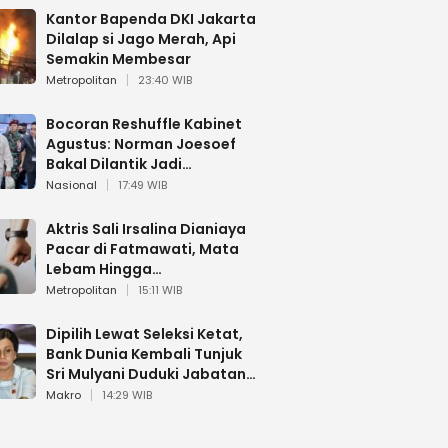
Kantor Bapenda DKI Jakarta
Dilalap si Jago Merah, Api
Semakin Membesar
Metropolitan
23:40 WIB
Bocoran Reshuffle Kabinet
Agustus: Norman Joesoef
Bakal Dilantik Jadi
Wamenhan RI
Nasional
17:49 WIB
Aktris Sali Irsalina Dianiaya
Pacar di Fatmawati, Mata
Lebam Hingga
Diselamatkan Polantas
Metropolitan
15:11 WIB
Dipilih Lewat Seleksi Ketat,
Bank Dunia Kembali Tunjuk
Sri Mulyani Duduki Jabatan
Strategis
Makro
14:29 WIB