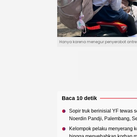
Hanya karena menegur penyerobot antrea
Baca 10 detik
Sopir truk berinisial YF tewas
Noerdin Pandji, Palembang, Se
Kelompok pelaku menyerang ko
hingga menyebabkan korban me