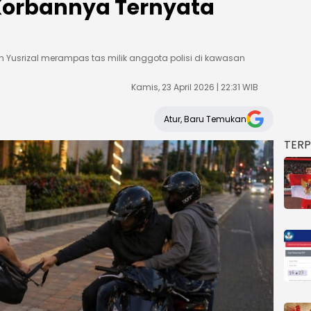
Korbannya Ternyata
dan Yusrizal merampas tas milik anggota polisi di kawasan
Kamis, 23 April 2026 | 22:31 WIB
Atur, Baru Temukan
TER