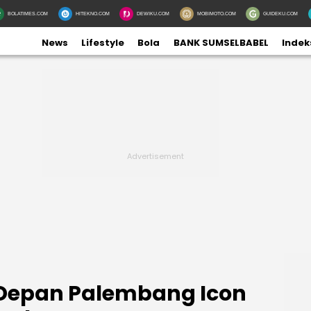
BOLATIMES.COM
HITEKNO.COM
DEWIKU.COM
MOBIMOTO.COM
GUIDEKU.COM
News
Lifestyle
Bola
BANK SUMSELBABEL
Indek
 Depan Palembang Icon