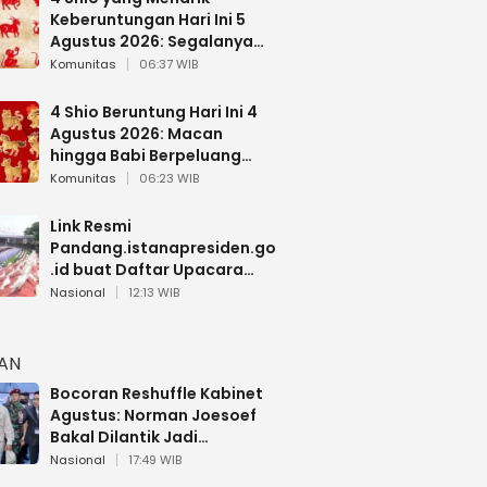
Keberuntungan Hari Ini 5
Agustus 2026: Segalanya
Berjalan Lancar
Komunitas
06:37 WIB
4 Shio Beruntung Hari Ini 4
Agustus 2026: Macan
hingga Babi Berpeluang
Dapat Kabar Baik
Komunitas
06:23 WIB
Link Resmi
Pandang.istanapresiden.go
.id buat Daftar Upacara
Bendera HUT RI di Istana
Nasional
12:13 WIB
Negara
HAN
Bocoran Reshuffle Kabinet
Agustus: Norman Joesoef
Bakal Dilantik Jadi
Wamenhan RI
Nasional
17:49 WIB