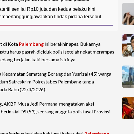
riil senilai Rp10 juta dan kedua pelaku kini
mpertanggungjawabkan tindak pidana tersebut.
t di Kota
Palembang
ini berakhir apes. Bukannya
ustru harus pasrah diciduk polisi setelah nekat merampas
sedang berjalan kaki bersama istrinya.
ga Kecamatan Sematang Borang dan Yusrizal (45) warga
Pidum Satreskrim Polrestabes Palembang tanpa
ada Rabu (22/4/2026).
g, AKBP Musa Jedi Permana, mengatakan aksi
 berinisial DS (53), seorang anggota polisi asal Provinsi
ma istrinya berjalan kaki usai keluar dari
Palembang