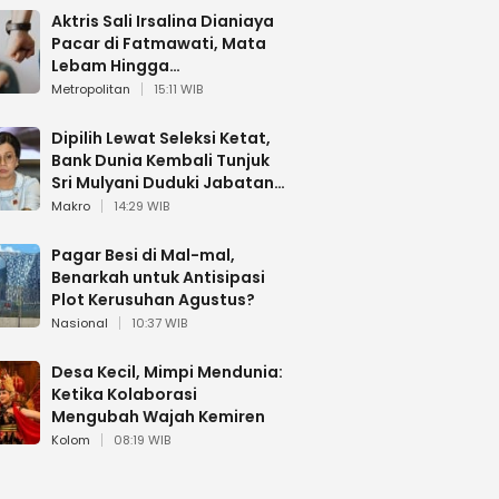
Aktris Sali Irsalina Dianiaya
Pacar di Fatmawati, Mata
Lebam Hingga
Diselamatkan Polantas
Metropolitan
15:11 WIB
Dipilih Lewat Seleksi Ketat,
Bank Dunia Kembali Tunjuk
Sri Mulyani Duduki Jabatan
Strategis
Makro
14:29 WIB
Pagar Besi di Mal-mal,
Benarkah untuk Antisipasi
Plot Kerusuhan Agustus?
Nasional
10:37 WIB
Desa Kecil, Mimpi Mendunia:
Ketika Kolaborasi
Mengubah Wajah Kemiren
Kolom
08:19 WIB