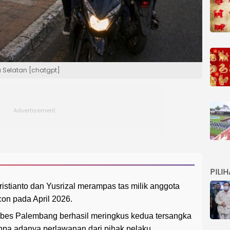
a Selatan [chatgpt]
PILI
ristianto dan Yusrizal merampas tas milik anggota
con pada April 2026.
abes Palembang berhasil meringkus kedua tersangka
pa adanya perlawanan dari pihak pelaku.