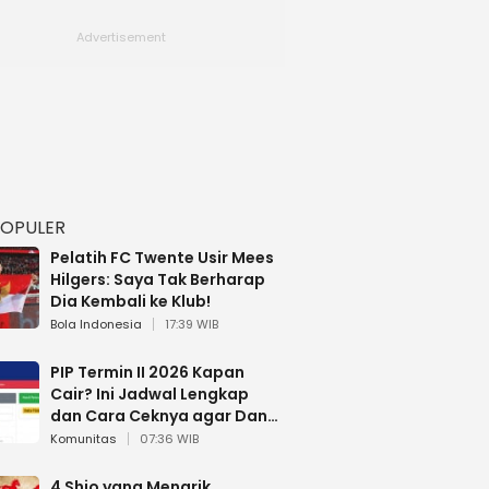
POPULER
Pelatih FC Twente Usir Mees
Hilgers: Saya Tak Berharap
Dia Kembali ke Klub!
Bola Indonesia
17:39 WIB
PIP Termin II 2026 Kapan
Cair? Ini Jadwal Lengkap
dan Cara Ceknya agar Dana
Tidak Hangus!
Komunitas
07:36 WIB
4 Shio yang Menarik