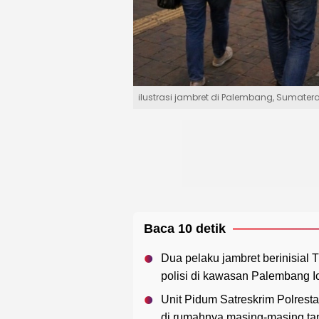
ilustrasi jambret di Palembang, Sumater
Baca 10 detik
Dua pelaku jambret berinisial T
polisi di kawasan Palembang I
Unit Pidum Satreskrim Polrest
di rumahnya masing-masing tan