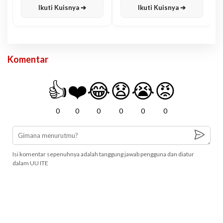
Ikuti Kuisnya ➔
Ikuti Kuisnya ➔
Komentar
👍
❤️
😂
😧
😭
😡
0
0
0
0
0
0
Isi komentar sepenuhnya adalah tanggung jawab pengguna dan diatur
dalam UU ITE