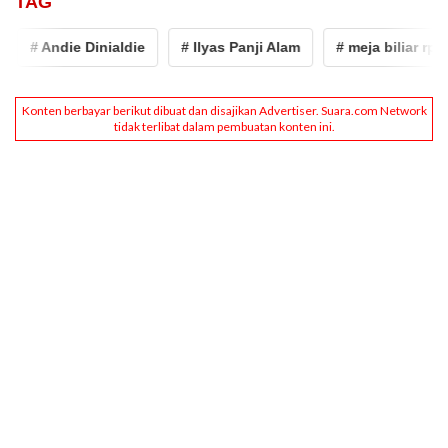
TAG
# Andie Dinialdie
# Ilyas Panji Alam
# meja biliar rp486 ju