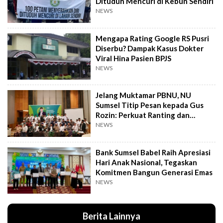
Dituduh Mencuri di Kebun Sendiri
NEWS
Mengapa Rating Google RS Pusri
Diserbu? Dampak Kasus Dokter
Viral Hina Pasien BPJS
NEWS
Jelang Muktamar PBNU, NU
Sumsel Titip Pesan kepada Gus
Rozin: Perkuat Ranting dan
Pesantren
NEWS
Bank Sumsel Babel Raih Apresiasi
Hari Anak Nasional, Tegaskan
Komitmen Bangun Generasi Emas
NEWS
Berita Lainnya