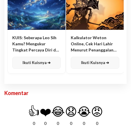
KUIS: Seberapa Leo Sih
Kalkulator Weton
Kamu? Mengukur
Online, Cek Hari Lahir
Tingkat Percaya Diri dan
Menurut Penanggalan
Karisma
Jawa
Ikuti Kuisnya ➔
Ikuti Kuisnya ➔
Komentar
👍
❤️
😂
😧
😭
😡
0
0
0
0
0
0