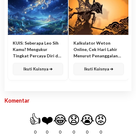
KUIS: Seberapa Leo Sih
Kalkulator Weton
Kamu? Mengukur
Online, Cek Hari Lahir
Tingkat Percaya Diri dan
Menurut Penanggalan
Karisma
Jawa
Ikuti Kuisnya ➔
Ikuti Kuisnya ➔
Komentar
👍
❤️
😂
😧
😭
😡
0
0
0
0
0
0