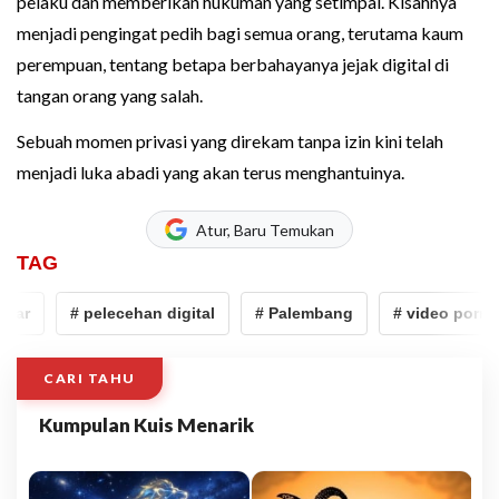
pelaku dan memberikan hukuman yang setimpal. Kisahnya
menjadi pengingat pedih bagi semua orang, terutama kaum
perempuan, tentang betapa berbahayanya jejak digital di
tangan orang yang salah.
Sebuah momen privasi yang direkam tanpa izin kini telah
menjadi luka abadi yang akan terus menghantuinya.
Atur, Baru Temukan
TAG
ar
# pelecehan digital
# Palembang
# video porno
CARI TAHU
Kumpulan Kuis Menarik