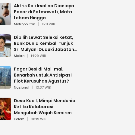
Aktris Sali Irsalina Dianiaya
Pacar di Fatmawati, Mata
Lebam Hingga
Diselamatkan Polantas
Metropolitan
15:11 WIB
Dipilih Lewat Seleksi Ketat,
Bank Dunia Kembali Tunjuk
Sri Mulyani Duduki Jabatan
Strategis
Makro
14:29 WIB
Pagar Besi di Mal-mal,
Benarkah untuk Antisipasi
Plot Kerusuhan Agustus?
Nasional
10:37 WIB
Desa Kecil, Mimpi Mendunia:
Ketika Kolaborasi
Mengubah Wajah Kemiren
Kolom
08:19 WIB