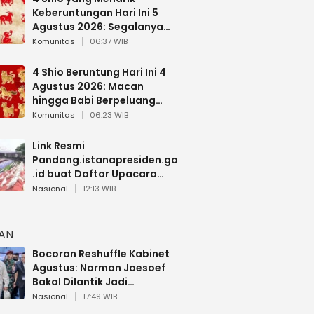
Keberuntungan Hari Ini 5
Agustus 2026: Segalanya
Berjalan Lancar
Komunitas
06:37 WIB
4 Shio Beruntung Hari Ini 4
Agustus 2026: Macan
hingga Babi Berpeluang
Dapat Kabar Baik
Komunitas
06:23 WIB
Link Resmi
Pandang.istanapresiden.go
.id buat Daftar Upacara
Bendera HUT RI di Istana
Nasional
12:13 WIB
Negara
HAN
Bocoran Reshuffle Kabinet
Agustus: Norman Joesoef
Bakal Dilantik Jadi
Wamenhan RI
Nasional
17:49 WIB