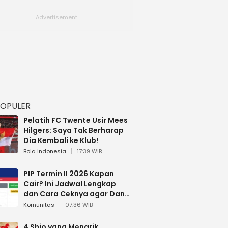
POPULER
Pelatih FC Twente Usir Mees
Hilgers: Saya Tak Berharap
Dia Kembali ke Klub!
Bola Indonesia
17:39 WIB
PIP Termin II 2026 Kapan
Cair? Ini Jadwal Lengkap
dan Cara Ceknya agar Dana
Tidak Hangus!
Komunitas
07:36 WIB
4 Shio yang Menarik