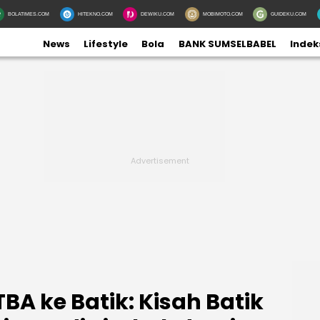
BOLATIMES.COM
HITEKNO.COM
DEWIKU.COM
MOBIMOTO.COM
GUIDEKU.COM
News
Lifestyle
Bola
BANK SUMSELBABEL
Indek
A ke Batik: Kisah Batik