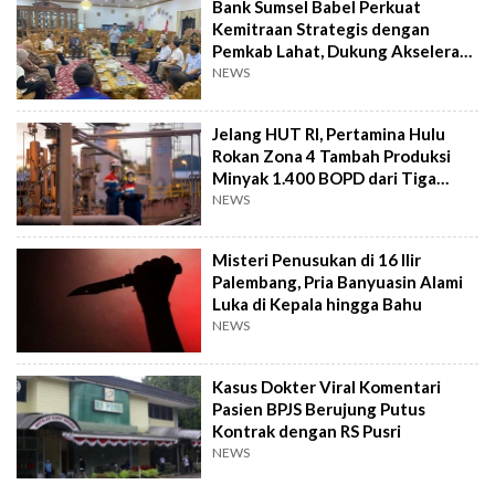
Bank Sumsel Babel Perkuat
Kemitraan Strategis dengan
Pemkab Lahat, Dukung Akselerasi
Ekonomi Daerah
NEWS
Jelang HUT RI, Pertamina Hulu
Rokan Zona 4 Tambah Produksi
Minyak 1.400 BOPD dari Tiga
Sumur Baru
NEWS
Misteri Penusukan di 16 Ilir
Palembang, Pria Banyuasin Alami
Luka di Kepala hingga Bahu
NEWS
Kasus Dokter Viral Komentari
Pasien BPJS Berujung Putus
Kontrak dengan RS Pusri
NEWS