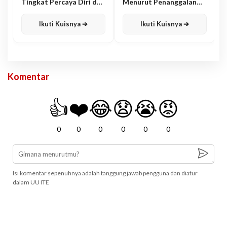
Tingkat Percaya Diri dan
Menurut Penanggalan
Karisma
Jawa
Ikuti Kuisnya ➔
Ikuti Kuisnya ➔
Komentar
👍
❤️
😂
😧
😭
😡
0
0
0
0
0
0
Isi komentar sepenuhnya adalah tanggung jawab pengguna dan diatur
dalam UU ITE