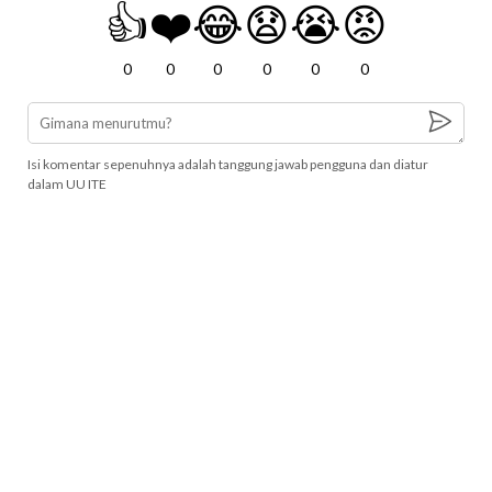
👍
❤️
😂
😧
😭
😡
0
0
0
0
0
0
Isi komentar sepenuhnya adalah tanggung jawab pengguna dan diatur
dalam UU ITE