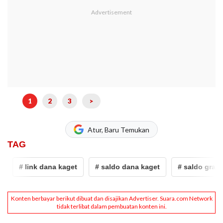
1
2
3
>
Atur, Baru Temukan
TAG
# link dana kaget
# saldo dana kaget
# saldo gratis