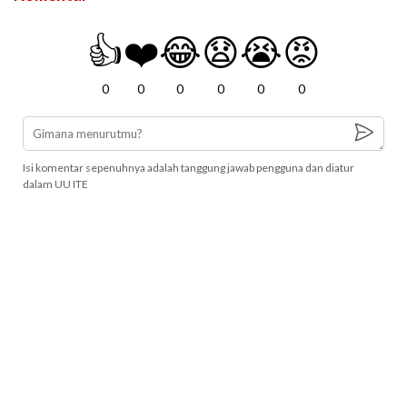
👍
❤️
😂
😧
😭
😡
0
0
0
0
0
0
Isi komentar sepenuhnya adalah tanggung jawab pengguna dan diatur
dalam UU ITE