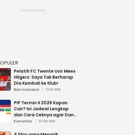
POPULER
Pelatih FC Twente Usir Mees
Hilgers: Saya Tak Berharap
Dia Kembali ke Klub!
Bola Indonesia
17:39 WIB
PIP Termin II 2026 Kapan
Cair? Ini Jadwal Lengkap
dan Cara Ceknya agar Dana
Tidak Hangus!
Komunitas
07:36 WIB
4 Shio yang Menarik