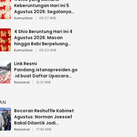
Keberuntungan Hari Ini 5
Agustus 2026: Segalanya
Berjalan Lancar
Komunitas
06:37 WIB
4 Shio Beruntung Hari Ini 4
Agustus 2026: Macan
hingga Babi Berpeluang
Dapat Kabar Baik
Komunitas
06:23 WIB
Link Resmi
Pandang.istanapresiden.go
.id buat Daftar Upacara
Bendera HUT RI di Istana
Nasional
12:13 WIB
Negara
HAN
Bocoran Reshuffle Kabinet
Agustus: Norman Joesoef
Bakal Dilantik Jadi
Wamenhan RI
Nasional
17:49 WIB