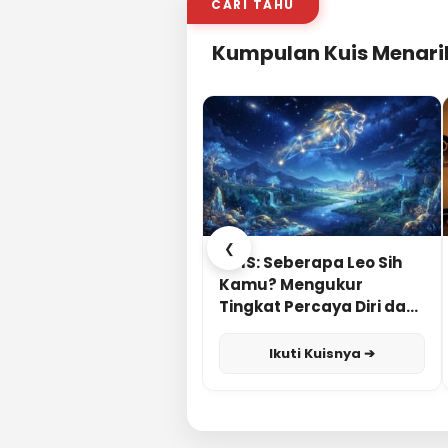
CARI TAHU
Kumpulan Kuis Menari
❮
KUIS: Seberapa Leo Sih
Kamu? Mengukur
Tingkat Percaya Diri dan
Karisma
Ikuti Kuisnya ➔