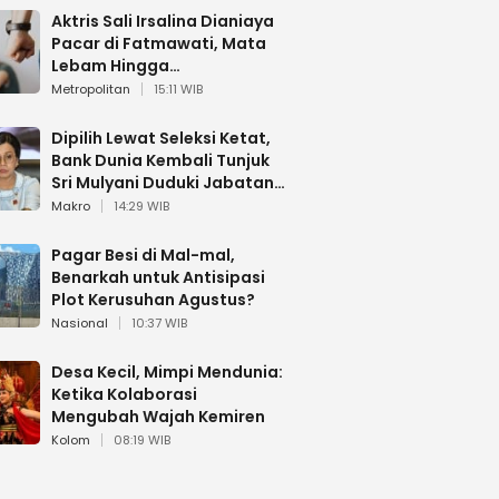
Aktris Sali Irsalina Dianiaya
Pacar di Fatmawati, Mata
Lebam Hingga
Diselamatkan Polantas
Metropolitan
15:11 WIB
Dipilih Lewat Seleksi Ketat,
Bank Dunia Kembali Tunjuk
Sri Mulyani Duduki Jabatan
Strategis
Makro
14:29 WIB
Pagar Besi di Mal-mal,
Benarkah untuk Antisipasi
Plot Kerusuhan Agustus?
Nasional
10:37 WIB
Desa Kecil, Mimpi Mendunia:
Ketika Kolaborasi
Mengubah Wajah Kemiren
Kolom
08:19 WIB