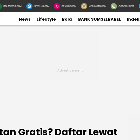
BOLATIMES.COM
HITEKNO.COM
DEWIKU.COM
MOBIMOTO.COM
GUIDEKU.COM
News
Lifestyle
Bola
BANK SUMSELBABEL
Indek
an Gratis? Daftar Lewat