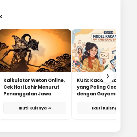
k
❯
Kalkulator Weton Online,
KUIS: Kacamata Apa
Cek Hari Lahir Menurut
yang Paling Cocok
Penanggalan Jawa
dengan Gayamu?
Ikuti Kuisnya ➔
Ikuti Kuisnya ➔