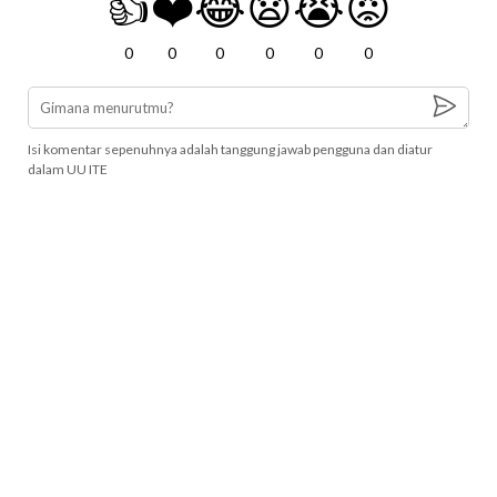
👍
❤️
😂
😧
😭
😡
0
0
0
0
0
0
Isi komentar sepenuhnya adalah tanggung jawab pengguna dan diatur
dalam UU ITE