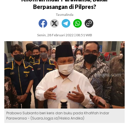
Berpasangan di Pilpres?
Tasmalinda
Senin, 28 Februari 2022 | 08:51 WIB
Prabowo Subianto beri keris dan buku pada Khofifah Indar
Parawansa - (SuaraJogja.id/Hiskia Andika)