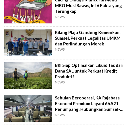
MBG Musi Rawas, Ini 6 Fakta yang
Terungkap
NEWS
Kilang Plaju Gandeng Kemenkum
Sumsel, Perkuat Legalitas UMKM
dan Perlindungan Merek
NEWS
BRI Siap Optimalkan Likuiditas dari
Dana SAL untuk Perkuat Kredit
Produktif
NEWS
Sebulan Beroperasi, KA Rajabasa
Ekonomi Premium Layani 66.521
Penumpang, Hubungkan Sumsel-
Lampung
NEWS