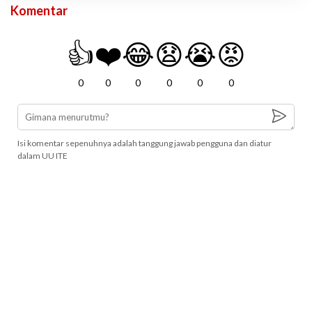
Komentar
👍
❤️
😂
😧
😭
😡
0
0
0
0
0
0
Isi komentar sepenuhnya adalah tanggung jawab pengguna dan diatur
dalam UU ITE