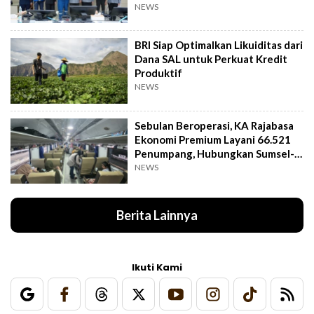
NEWS
BRI Siap Optimalkan Likuiditas dari
Dana SAL untuk Perkuat Kredit
Produktif
NEWS
Sebulan Beroperasi, KA Rajabasa
Ekonomi Premium Layani 66.521
Penumpang, Hubungkan Sumsel-
Lampung
NEWS
Berita Lainnya
Ikuti Kami