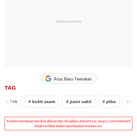
Atur, Baru Temukan
TAG
m Tbk
# bukit asam
# pasir sakti
# ptba
# PT Bu