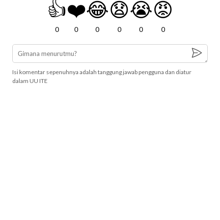
👍
❤️
😂
😧
😭
😡
0
0
0
0
0
0
Isi komentar sepenuhnya adalah tanggung jawab pengguna dan diatur
dalam UU ITE