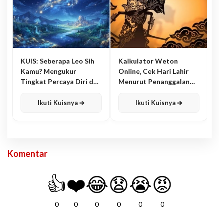
KUIS: Seberapa Leo Sih
Kalkulator Weton
Kamu? Mengukur
Online, Cek Hari Lahir
Tingkat Percaya Diri dan
Menurut Penanggalan
Karisma
Jawa
Ikuti Kuisnya ➔
Ikuti Kuisnya ➔
Komentar
👍
❤️
😂
😧
😭
😡
0
0
0
0
0
0