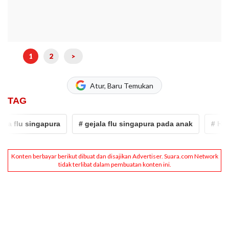
1
2
>
Atur, Baru Temukan
TAG
u singapura
# gejala flu singapura pada anak
# Hand Foo