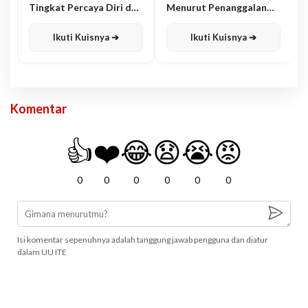
Tingkat Percaya Diri dan
Menurut Penanggalan
Karisma
Jawa
Ikuti Kuisnya ➔
Ikuti Kuisnya ➔
Komentar
👍
❤️
😂
😧
😭
😡
0
0
0
0
0
0
Isi komentar sepenuhnya adalah tanggung jawab pengguna dan diatur
dalam UU ITE