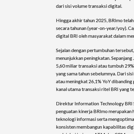
dari sisi volume transaksi digital.
Hingga akhir tahun 2025, BRImo telah 
secara tahunan (year-on-year/yoy). C
digital BRI oleh masyarakat dalam men
Sejalan dengan pertumbuhan tersebut, 
menunjukkan peningkatan. Sepanjang 
5,60 miliar transaksi atau tumbuh 29
yang sama tahun sebelumnya. Dari sisi 
atau meningkat 26,1% YoY dibanding 
kanal utama transaksi ritel BRI yang 
Direktur Information Technology BR
penguatan kinerja BRImo merupakan ha
teknologi informasi serta mengoptimal
konsisten membangun kapabilitas digi