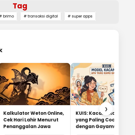
Tag
# brimo
# transaksi digital
# super apps
k
❯
Kalkulator Weton Online,
KUIS: Kacamata Apa
Cek Hari Lahir Menurut
yang Paling Cocok
Penanggalan Jawa
dengan Gayamu?