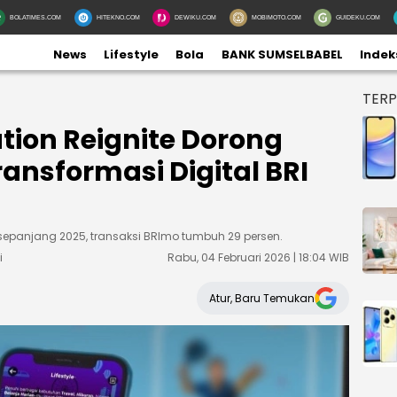
BOLATIMES.COM
HITEKNO.COM
DEWIKU.COM
MOBIMOTO.COM
GUIDEKU.COM
News
Lifestyle
Bola
BANK SUMSELBABEL
Indek
TER
tion Reignite Dorong
ransformasi Digital BRI
l sepanjang 2025, transaksi BRImo tumbuh 29 persen.
i
Rabu, 04 Februari 2026 | 18:04 WIB
Atur, Baru Temukan