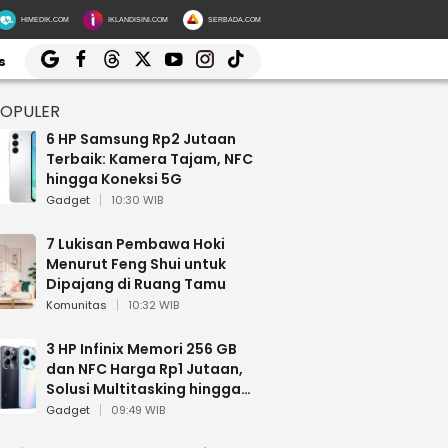
HIMEDIK.COM
IKLANDISINI.COM
SERBADA.COM
s
POPULER
6 HP Samsung Rp2 Jutaan
Terbaik: Kamera Tajam, NFC
hingga Koneksi 5G
Gadget
10:30 WIB
7 Lukisan Pembawa Hoki
Menurut Feng Shui untuk
Dipajang di Ruang Tamu
Komunitas
10:32 WIB
3 HP Infinix Memori 256 GB
dan NFC Harga Rp1 Jutaan,
Solusi Multitasking hingga
Gaming
Gadget
09:49 WIB