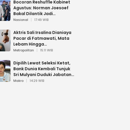
Bocoran Reshuffle Kabinet
Agustus: Norman Joesoef
Bakal Dilantik Jadi
Wamenhan RI
Nasional
17:49 WIB
Aktris Sali Irsalina Dianiaya
Pacar di Fatmawati, Mata
Lebam Hingga
Diselamatkan Polantas
Metropolitan
15:11 WIB
Dipilih Lewat Seleksi Ketat,
Bank Dunia Kembali Tunjuk
Sri Mulyani Duduki Jabatan
Strategis
Makro
14:29 WIB