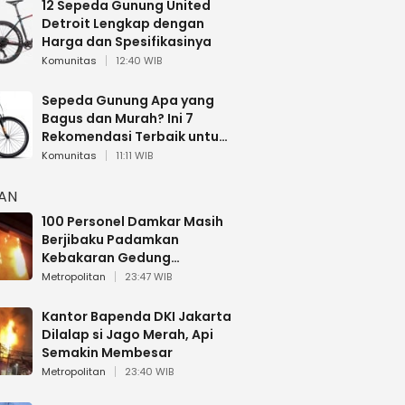
12 Sepeda Gunung United
Detroit Lengkap dengan
Harga dan Spesifikasinya
Komunitas
12:40 WIB
Sepeda Gunung Apa yang
Bagus dan Murah? Ini 7
Rekomendasi Terbaik untuk
Pemula
Komunitas
11:11 WIB
HAN
100 Personel Damkar Masih
Berjibaku Padamkan
Kebakaran Gedung
Bapenda DKI
Metropolitan
23:47 WIB
Kantor Bapenda DKI Jakarta
Dilalap si Jago Merah, Api
Semakin Membesar
Metropolitan
23:40 WIB