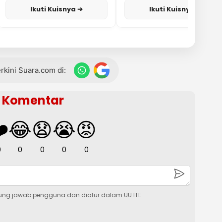
Ikuti Kuisnya ➔
Ikuti Kuisnya ➔
terkini Suara.com di:
Komentar
️
😂
😧
😭
😡
0
0
0
0
0
ung jawab pengguna dan diatur dalam UU ITE