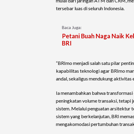
mulai dari jaringan ATM dan CRM, me
tersebar luas di seluruh Indonesia.
Baca Juga:
Petani Buah Naga Naik Ke
BRI
“BRImo menjadi salah satu pilar penti
kapabilitas teknologi agar BRImo m
andal, sekaligus mendukung aktivitas 
Ia menambahkan bahwa transformasi di
peningkatan volume transaksi, tetapi 
sistem. Melalui penguatan arsitektur t
sistem yang berkelanjutan, BRI memast
mengakomodasi pertumbuhan transaks