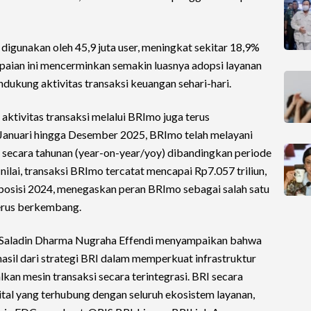
digunakan oleh 45,9 juta user, meningkat sekitar 18,9%
apaian ini mencerminkan semakin luasnya adopsi layanan
dukung aktivitas transaksi keuangan sehari-hari.
aktivitas transaksi melalui BRImo juga terus
Januari hingga Desember 2025, BRImo telah melayani
% secara tahunan (year-on-year/yoy) dibandingkan periode
nilai, transaksi BRImo tercatat mencapai Rp7.057 triliun,
posisi 2024, menegaskan peran BRImo sebagai salah satu
terus berkembang.
I Saladin Dharma Nugraha Effendi menyampaikan bahwa
sil dari strategi BRI dalam memperkuat infrastruktur
kan mesin transaksi secara terintegrasi. BRI secara
tal yang terhubung dengan seluruh ekosistem layanan,