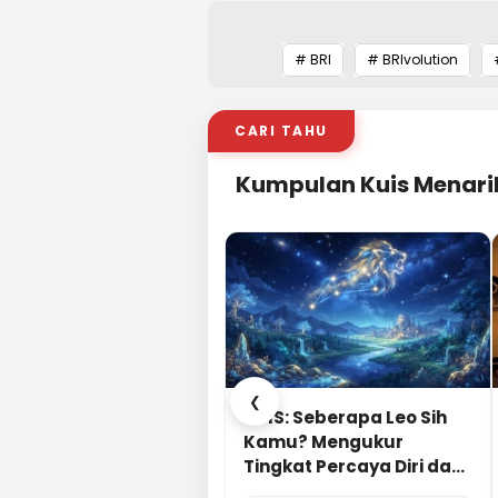
# BRI
# BRIvolution
CARI TAHU
Kumpulan Kuis Menari
❮
KUIS: Seberapa Leo Sih
Kamu? Mengukur
Tingkat Percaya Diri dan
Karisma