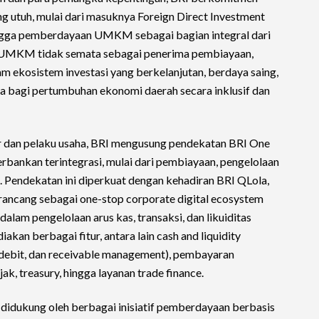
g utuh, mulai dari masuknya Foreign Direct Investment
hingga pemberdayaan UMKM sebagai bagian integral dari
g UMKM tidak semata sebagai penerima pembiayaan,
am ekosistem investasi yang berkelanjutan, berdaya saing,
bagi pertumbuhan ekonomi daerah secara inklusif dan
 dan pelaku usaha, BRI mengusung pendekatan BRI One
rbankan terintegrasi, mulai dari pembiayaan, pengelolaan
. Pendekatan ini diperkuat dengan kehadiran BRI QLola,
irancang sebagai one-stop corporate digital ecosystem
lam pengelolaan arus kas, transaksi, dan likuiditas
akan berbagai fitur, antara lain cash and liquidity
 debit, dan receivable management), pembayaran
jak, treasury, hingga layanan trade finance.
 didukung oleh berbagai inisiatif pemberdayaan berbasis