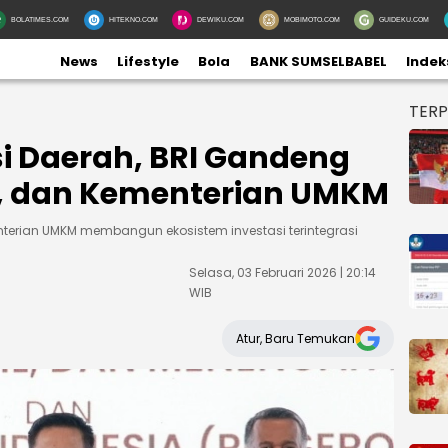
BOLATIMES.COM
HITEKNO.COM
DEWIKU.COM
MOBIMOTO.COM
GUIDEKU.COM
News
Lifestyle
Bola
BANK SUMSELBABEL
Indek
TER
si Daerah, BRI Gandeng
, dan Kementerian UMKM
nterian UMKM membangun ekosistem investasi terintegrasi
Selasa, 03 Februari 2026 | 20:14
WIB
Atur, Baru Temukan