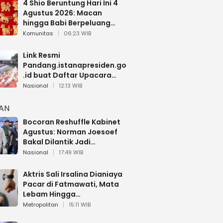
4 Shio Beruntung Hari Ini 4
Agustus 2026: Macan
hingga Babi Berpeluang
Dapat Kabar Baik
Komunitas
06:23 WIB
Link Resmi
Pandang.istanapresiden.go
.id buat Daftar Upacara
Bendera HUT RI di Istana
Nasional
12:13 WIB
Negara
HAN
Bocoran Reshuffle Kabinet
Agustus: Norman Joesoef
Bakal Dilantik Jadi
Wamenhan RI
Nasional
17:49 WIB
Aktris Sali Irsalina Dianiaya
Pacar di Fatmawati, Mata
Lebam Hingga
Diselamatkan Polantas
Metropolitan
15:11 WIB