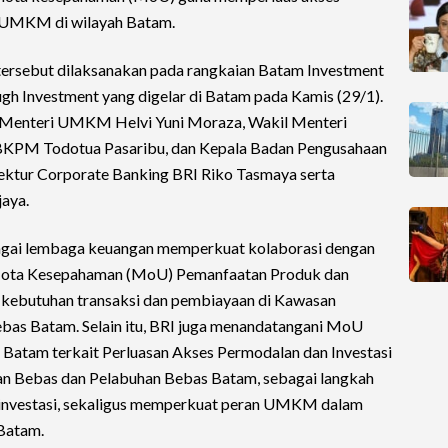
 UMKM di wilayah Batam.
ersebut dilaksanakan pada rangkaian Batam Investment
h Investment yang digelar di Batam pada Kamis (29/1).
il Menteri UMKM Helvi Yuni Moraza, Wakil Menteri
la BKPM Todotua Pasaribu, dan Kepala Badan Pengusahaan
ktur Corporate Banking BRI Riko Tasmaya serta
aya.
agai lembaga keuangan memperkuat kolaborasi dengan
Nota Kesepahaman (MoU) Pemanfaatan Produk dan
kebutuhan transaksi dan pembiayaan di Kawasan
as Batam. Selain itu, BRI juga menandatangani MoU
tam terkait Perluasan Akses Permodalan dan Investasi
 Bebas dan Pelabuhan Bebas Batam, sebagai langkah
 investasi, sekaligus memperkuat peran UMKM dalam
Batam.