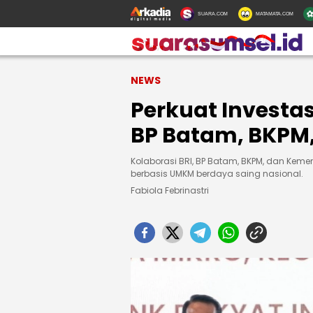
SUARA.COM
MATAMATA.COM
NEWS
Perkuat Investa
BP Batam, BKPM
Kolaborasi BRI, BP Batam, BKPM, dan Keme
berbasis UMKM berdaya saing nasional.
Fabiola Febrinastri