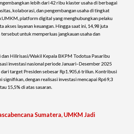
ngembangkan lebih dari 42 ribu klaster usaha di berbagai
itas, kolaborasi, dan pengembangan usaha di tingkat
LinkUMKM, platform digital yang menghubungkan pelaku
 akses layanan keuangan. Hingga saat ini, 14,98 juta
ersebut untuk memperluas jangkauan usaha dan
si dan Hilirisasi/Wakil Kepala BKPM Todotua Pasaribu
asi investasi nasional periode Januari–Desember 2025
 dari target Presiden sebesar Rp1.905,6 triliun. Kontribusi
 signifikan, dengan realisasi investasi mencapai Rp69,3
atau 15,5% di atas sasaran.
Pascabencana Sumatera, UMKM Jadi