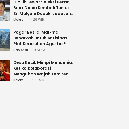
Dipilih Lewat Seleksi Ketat,
Bank Dunia Kembali Tunjuk
Sri Mulyani Duduki Jabatan
Strategis
Makro
14:29 WIB
Pagar Besi di Mal-mal,
Benarkah untuk Antisipasi
Plot Kerusuhan Agustus?
Nasional
10:37 WIB
Desa Kecil, Mimpi Mendunia:
Ketika Kolaborasi
Mengubah Wajah Kemiren
Kolom
08:19 WIB