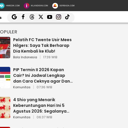
HIMEDIK.COM
IKLANDISINI.COM
SERBADA.COM
s
POPULER
Pelatih FC Twente Usir Mees
Hilgers: Saya Tak Berharap
Dia Kembali ke Klub!
Bola Indonesia
17:39 WIB
PIP Termin II 2026 Kapan
Cair? Ini Jadwal Lengkap
dan Cara Ceknya agar Dana
Tidak Hangus!
Komunitas
07:36 WIB
4 Shio yang Menarik
Keberuntungan Hari Ini 5
Agustus 2026: Segalanya
Berjalan Lancar
Komunitas
06:37 WIB