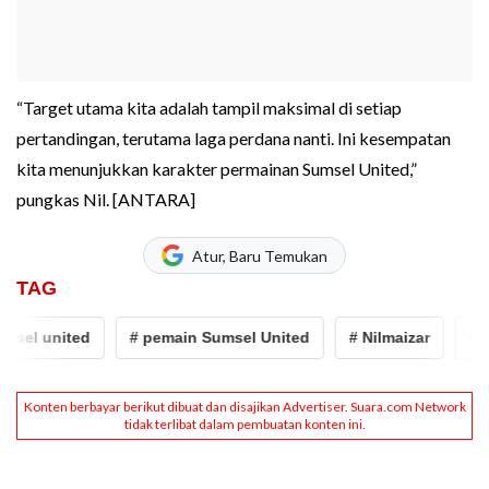
“Target utama kita adalah tampil maksimal di setiap
pertandingan, terutama laga perdana nanti. Ini kesempatan
kita menunjukkan karakter permainan Sumsel United,”
pungkas Nil. [ANTARA]
Atur, Baru Temukan
TAG
el united
# pemain Sumsel United
# Nilmaizar
# klu