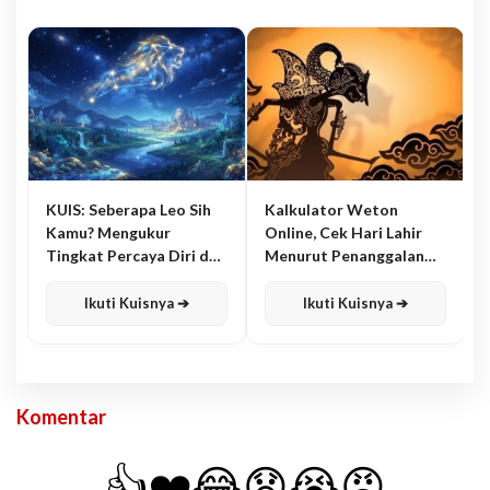
KUIS: Seberapa Leo Sih
Kalkulator Weton
Kamu? Mengukur
Online, Cek Hari Lahir
Tingkat Percaya Diri dan
Menurut Penanggalan
Karisma
Jawa
Ikuti Kuisnya ➔
Ikuti Kuisnya ➔
Komentar
👍
❤️
😂
😧
😭
😡