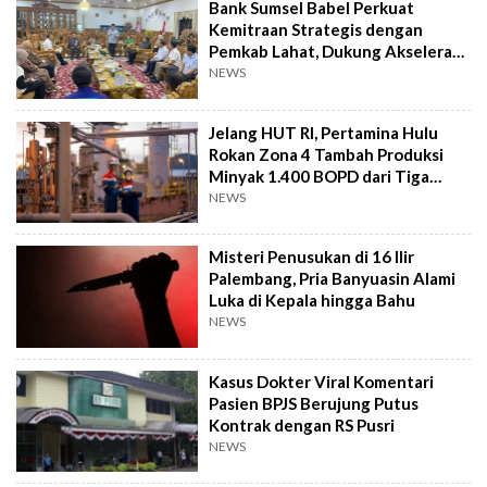
Bank Sumsel Babel Perkuat
Kemitraan Strategis dengan
Pemkab Lahat, Dukung Akselerasi
Ekonomi Daerah
NEWS
Jelang HUT RI, Pertamina Hulu
Rokan Zona 4 Tambah Produksi
Minyak 1.400 BOPD dari Tiga
Sumur Baru
NEWS
Misteri Penusukan di 16 Ilir
Palembang, Pria Banyuasin Alami
Luka di Kepala hingga Bahu
NEWS
Kasus Dokter Viral Komentari
Pasien BPJS Berujung Putus
Kontrak dengan RS Pusri
NEWS