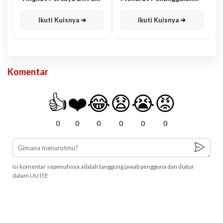
Karisma
Jawa
Ikuti Kuisnya ➔
Ikuti Kuisnya ➔
Komentar
👍
❤️
😂
😧
😭
😡
0
0
0
0
0
0
Isi komentar sepenuhnya adalah tanggung jawab pengguna dan diatur
dalam UU ITE