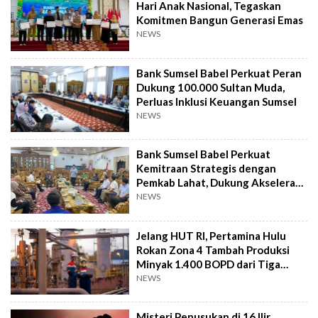
Hari Anak Nasional, Tegaskan
Komitmen Bangun Generasi Emas
NEWS
Bank Sumsel Babel Perkuat Peran
Dukung 100.000 Sultan Muda,
Perluas Inklusi Keuangan Sumsel
NEWS
Bank Sumsel Babel Perkuat
Kemitraan Strategis dengan
Pemkab Lahat, Dukung Akselerasi
Ekonomi Daerah
NEWS
Jelang HUT RI, Pertamina Hulu
Rokan Zona 4 Tambah Produksi
Minyak 1.400 BOPD dari Tiga
Sumur Baru
NEWS
Misteri Penusukan di 16 Ilir