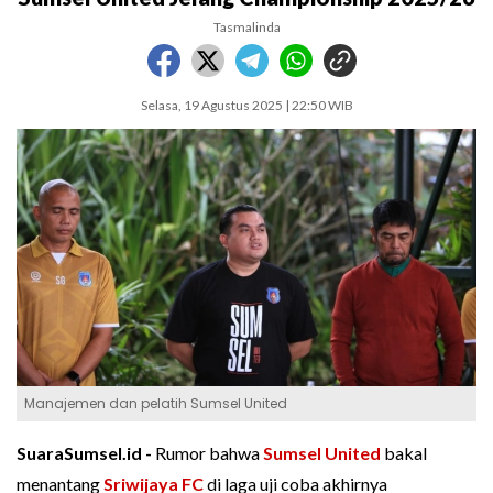
Tasmalinda
Selasa, 19 Agustus 2025 | 22:50 WIB
Manajemen dan pelatih Sumsel United
SuaraSumsel.id -
Rumor bahwa
Sumsel United
bakal
menantang
Sriwijaya FC
di laga uji coba akhirnya