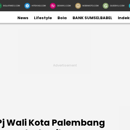
BOLATIMES.COM
HITEKNO.COM
DEWIKU.COM
MOBIMOTO.COM
GUIDEKU.COM
News
Lifestyle
Bola
BANK SUMSELBABEL
Indek
f Pj Wali Kota Palembang