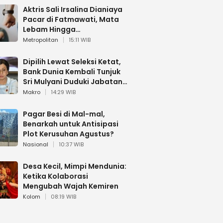
Aktris Sali Irsalina Dianiaya
Pacar di Fatmawati, Mata
Lebam Hingga
Diselamatkan Polantas
Metropolitan
15:11 WIB
Dipilih Lewat Seleksi Ketat,
Bank Dunia Kembali Tunjuk
Sri Mulyani Duduki Jabatan
Strategis
Makro
14:29 WIB
Pagar Besi di Mal-mal,
Benarkah untuk Antisipasi
Plot Kerusuhan Agustus?
Nasional
10:37 WIB
Desa Kecil, Mimpi Mendunia:
Ketika Kolaborasi
Mengubah Wajah Kemiren
Kolom
08:19 WIB