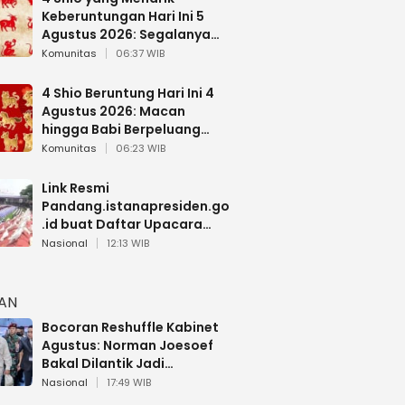
Keberuntungan Hari Ini 5
Agustus 2026: Segalanya
Berjalan Lancar
Komunitas
06:37 WIB
4 Shio Beruntung Hari Ini 4
Agustus 2026: Macan
hingga Babi Berpeluang
Dapat Kabar Baik
Komunitas
06:23 WIB
Link Resmi
Pandang.istanapresiden.go
.id buat Daftar Upacara
Bendera HUT RI di Istana
Nasional
12:13 WIB
Negara
HAN
Bocoran Reshuffle Kabinet
Agustus: Norman Joesoef
Bakal Dilantik Jadi
Wamenhan RI
Nasional
17:49 WIB