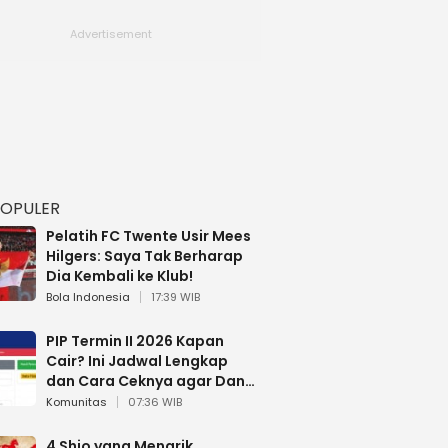
POPULER
Pelatih FC Twente Usir Mees
Hilgers: Saya Tak Berharap
Dia Kembali ke Klub!
Bola Indonesia
17:39 WIB
PIP Termin II 2026 Kapan
Cair? Ini Jadwal Lengkap
dan Cara Ceknya agar Dana
Tidak Hangus!
Komunitas
07:36 WIB
4 Shio yang Menarik