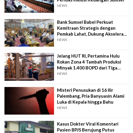
NEWS
Bank Sumsel Babel Perkuat
Kemitraan Strategis dengan
Pemkab Lahat, Dukung Akselerasi
Ekonomi Daerah
NEWS
Jelang HUT RI, Pertamina Hulu
Rokan Zona 4 Tambah Produksi
Minyak 1.400 BOPD dari Tiga
Sumur Baru
NEWS
Misteri Penusukan di 16 Ilir
Palembang, Pria Banyuasin Alami
Luka di Kepala hingga Bahu
NEWS
Kasus Dokter Viral Komentari
Pasien BPJS Berujung Putus