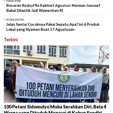
NASIONAL
Bocoran Reshuffle Kabinet Agustus: Norman Joesoef
Bakal Dilantik Jadi Wamenhan RI
KOMUNITAS
Jalan Santai Cocoknya Pakai Sepatu Apa? Ini 6 Produk
Lokal yang Nyaman Buat 17 Agustusan
Terkini
100 Petani Sidomulyo Muba Serahkan Diri, Bela 4
Warga yang Dituduh Mencuri di Kebun Sendiri