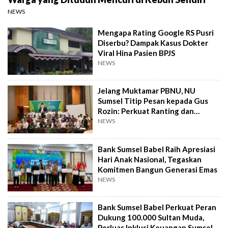
NEWS
Mengapa Rating Google RS Pusri
Diserbu? Dampak Kasus Dokter
Viral Hina Pasien BPJS
NEWS
Jelang Muktamar PBNU, NU
Sumsel Titip Pesan kepada Gus
Rozin: Perkuat Ranting dan
Pesantren
NEWS
Bank Sumsel Babel Raih Apresiasi
Hari Anak Nasional, Tegaskan
Komitmen Bangun Generasi Emas
NEWS
Bank Sumsel Babel Perkuat Peran
Dukung 100.000 Sultan Muda,
Perluas Inklusi Keuangan Sumsel