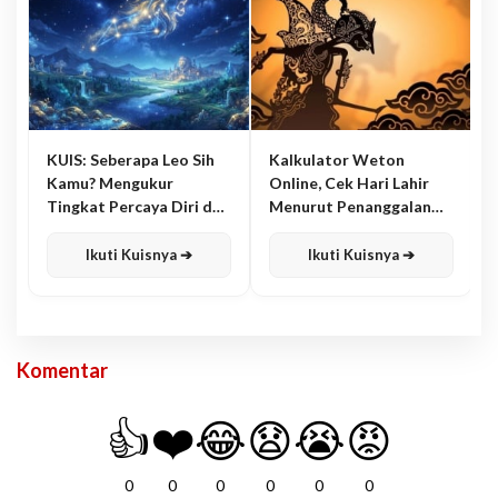
KUIS: Seberapa Leo Sih
Kalkulator Weton
Kamu? Mengukur
Online, Cek Hari Lahir
Tingkat Percaya Diri dan
Menurut Penanggalan
Karisma
Jawa
Ikuti Kuisnya ➔
Ikuti Kuisnya ➔
Komentar
👍
❤️
😂
😧
😭
😡
0
0
0
0
0
0