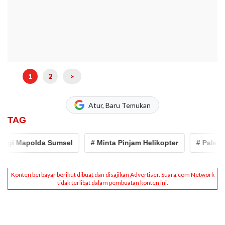
1
2
>
Atur, Baru Temukan
TAG
 Mapolda Sumsel
# Minta Pinjam Helikopter
# Palembang