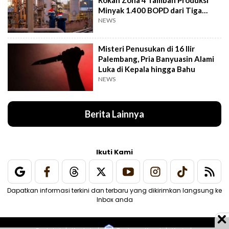
Rokan Zona 4 Tambah Produksi
Minyak 1.400 BOPD dari Tiga
Sumur Baru
NEWS
Misteri Penusukan di 16 Ilir
Palembang, Pria Banyuasin Alami
Luka di Kepala hingga Bahu
NEWS
Berita Lainnya
Ikuti Kami
Dapatkan informasi terkini dan terbaru yang dikirimkan langsung ke
Inbox anda