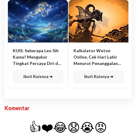
KUIS: Seberapa Leo Sih
Kalkulator Weton
Kamu? Mengukur
Online, Cek Hari Lahir
Tingkat Percaya Diri dan
Menurut Penanggalan
Karisma
Jawa
Ikuti Kuisnya ➔
Ikuti Kuisnya ➔
Komentar
👍
❤️
😂
😧
😭
😡