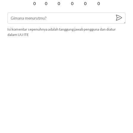
0
0
0
0
0
0
Isi komentar sepenuhnya adalah tanggung jawab pengguna dan diatur
dalam UU ITE