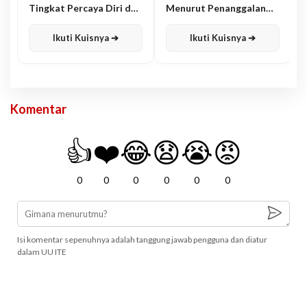
Tingkat Percaya Diri dan
Menurut Penanggalan
Karisma
Jawa
Ikuti Kuisnya ➔
Ikuti Kuisnya ➔
Komentar
👍
❤️
😂
😧
😭
😡
0
0
0
0
0
0
Isi komentar sepenuhnya adalah tanggung jawab pengguna dan diatur
dalam UU ITE