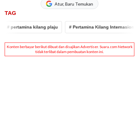
Atur, Baru Temukan
TAG
ertamina kilang plaju
# Pertamina Kilang Internasional
#