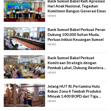
Bank Sumsel Babel Raih Apresiasi
Hari Anak Nasional, Tegaskan
Komitmen Bangun Generasi Emas
NEWS
Bank Sumsel Babel Perkuat Peran
Dukung 100.000 Sultan Muda,
Perluas Inklusi Keuangan Sumsel
NEWS
Bank Sumsel Babel Perkuat
Kemitraan Strategis dengan
Pemkab Lahat, Dukung Akselerasi
Ekonomi Daerah
NEWS
Jelang HUT RI, Pertamina Hulu
Rokan Zona 4 Tambah Produksi
Minyak 1.400 BOPD dari Tiga
Sumur Baru
NEWS