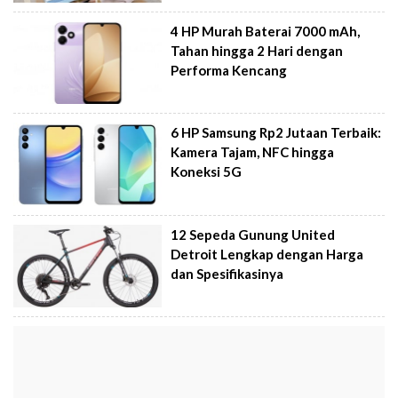
4 HP Murah Baterai 7000 mAh,
Tahan hingga 2 Hari dengan
Performa Kencang
6 HP Samsung Rp2 Jutaan Terbaik:
Kamera Tajam, NFC hingga
Koneksi 5G
12 Sepeda Gunung United
Detroit Lengkap dengan Harga
dan Spesifikasinya