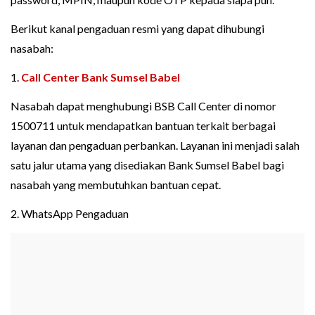
Berikut kanal pengaduan resmi yang dapat dihubungi
nasabah:
1.
Call Center Bank Sumsel Babel
Nasabah dapat menghubungi BSB Call Center di nomor
1500711 untuk mendapatkan bantuan terkait berbagai
layanan dan pengaduan perbankan. Layanan ini menjadi salah
satu jalur utama yang disediakan Bank Sumsel Babel bagi
nasabah yang membutuhkan bantuan cepat.
2. WhatsApp Pengaduan