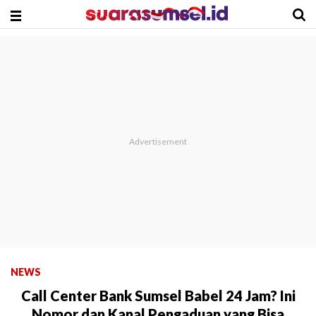
NEWS
Call Center Bank Sumsel Babel 24 Jam? Ini
Nomor dan Kanal Pengaduan yang Bisa