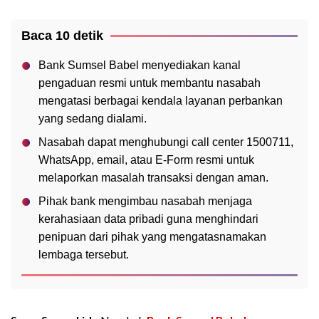
Baca 10 detik
Bank Sumsel Babel menyediakan kanal
pengaduan resmi untuk membantu nasabah
mengatasi berbagai kendala layanan perbankan
yang sedang dialami.
Nasabah dapat menghubungi call center 1500711,
WhatsApp, email, atau E-Form resmi untuk
melaporkan masalah transaksi dengan aman.
Pihak bank mengimbau nasabah menjaga
kerahasiaan data pribadi guna menghindari
penipuan dari pihak yang mengatasnamakan
lembaga tersebut.