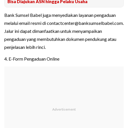
Bisa Diajukan ASN hingga Pelaku Usaha
Bank Sumsel Babel juga menyediakan layanan pengaduan
melalui email resmi di
contactcenter@banksumselbabel.com
.
Jalur ini dapat dimanfaatkan untuk menyampaikan
pengaduan yang membutuhkan dokumen pendukung atau
penjelasan lebih rinci.
4. E-Form Pengaduan Online