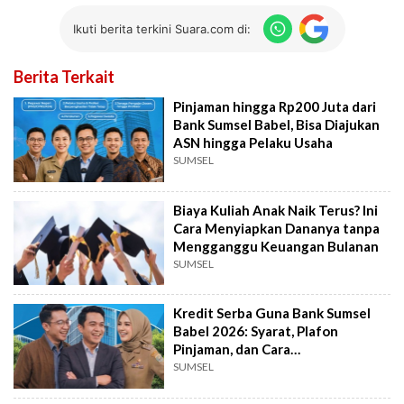
Ikuti berita terkini Suara.com di:
Berita Terkait
Pinjaman hingga Rp200 Juta dari
Bank Sumsel Babel, Bisa Diajukan
ASN hingga Pelaku Usaha
SUMSEL
Biaya Kuliah Anak Naik Terus? Ini
Cara Menyiapkan Dananya tanpa
Mengganggu Keuangan Bulanan
SUMSEL
Kredit Serba Guna Bank Sumsel
Babel 2026: Syarat, Plafon
Pinjaman, dan Cara
Mengajukannya
SUMSEL