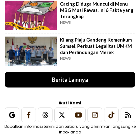
Cacing Diduga Muncul di Menu
MBG Musi Rawas, Ini 6 Fakta yang
Terungkap
NEWS
Kilang Plaju Gandeng Kemenkum
Sumsel, Perkuat Legalitas UMKM
dan Perlindungan Merek
NEWS
Berita Lainnya
Ikuti Kami
Dapatkan informasi terkini dan terbaru yang dikirimkan langsung ke
Inbox anda