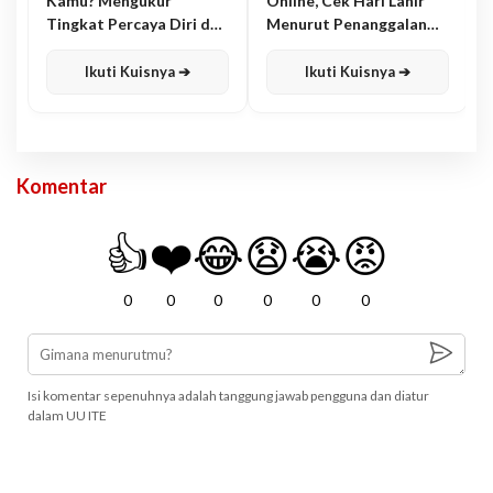
Kamu? Mengukur
Online, Cek Hari Lahir
Tingkat Percaya Diri dan
Menurut Penanggalan
Karisma
Jawa
Ikuti Kuisnya ➔
Ikuti Kuisnya ➔
Komentar
👍
❤️
😂
😧
😭
😡
0
0
0
0
0
0
Isi komentar sepenuhnya adalah tanggung jawab pengguna dan diatur
dalam UU ITE