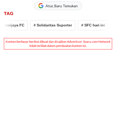
Atur, Baru Temukan
TAG
iwijaya FC
# Solidaritas Suporter
# SFC hari ini
# sfc