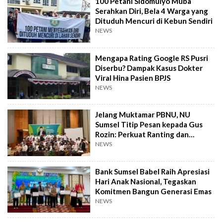
100 Petani Sidomulyo Muba
Serahkan Diri, Bela 4 Warga yang
Dituduh Mencuri di Kebun Sendiri
NEWS
Mengapa Rating Google RS Pusri
Diserbu? Dampak Kasus Dokter
Viral Hina Pasien BPJS
NEWS
Jelang Muktamar PBNU, NU
Sumsel Titip Pesan kepada Gus
Rozin: Perkuat Ranting dan
Pesantren
NEWS
Bank Sumsel Babel Raih Apresiasi
Hari Anak Nasional, Tegaskan
Komitmen Bangun Generasi Emas
NEWS