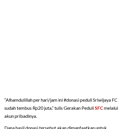
“Alhamdulillah per hari/jam ini #donasi peduli Sriwijaya FC
sudah tembus Rp20 juta,” tulis Gerakan Peduli
SFC
melalui
akun pribadinya.
Dana hasil donasi tersebut akan dimanfaatkan untuk