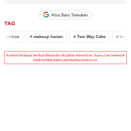
Atur, Baru Temukan
TAG
tikan
# makeup harian
# Two Way Cake
# bedak two