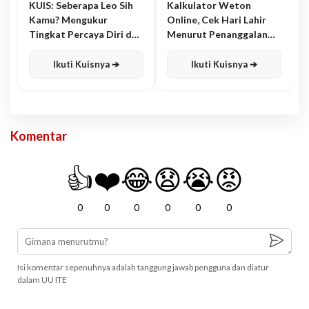
KUIS: Seberapa Leo Sih
Kalkulator Weton
Kamu? Mengukur
Online, Cek Hari Lahir
Tingkat Percaya Diri dan
Menurut Penanggalan
Karisma
Jawa
Ikuti Kuisnya ➔
Ikuti Kuisnya ➔
Komentar
👍
❤️
😂
😧
😭
😡
0
0
0
0
0
0
Isi komentar sepenuhnya adalah tanggung jawab pengguna dan diatur
dalam UU ITE