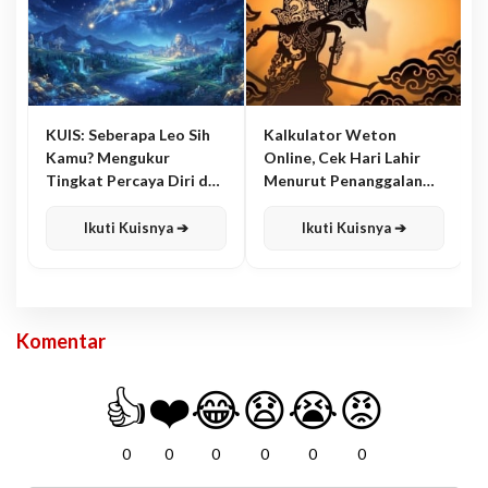
KUIS: Seberapa Leo Sih
Kalkulator Weton
Kamu? Mengukur
Online, Cek Hari Lahir
Tingkat Percaya Diri dan
Menurut Penanggalan
Karisma
Jawa
Ikuti Kuisnya ➔
Ikuti Kuisnya ➔
Komentar
👍
❤️
😂
😧
😭
😡
0
0
0
0
0
0