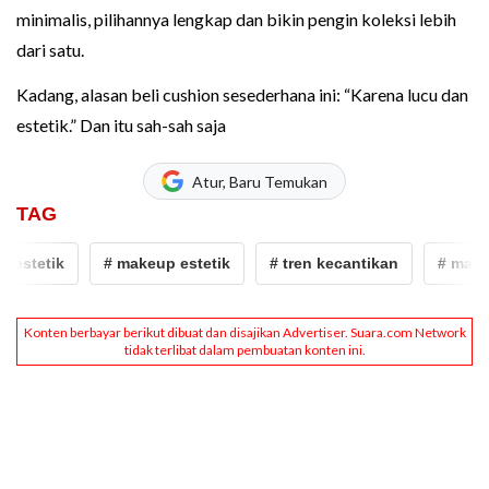
minimalis, pilihannya lengkap dan bikin pengin koleksi lebih
dari satu.
Kadang, alasan beli cushion sesederhana ini: “Karena lucu dan
estetik.” Dan itu sah-sah saja
Atur, Baru Temukan
TAG
etik
# makeup estetik
# tren kecantikan
# makeup h