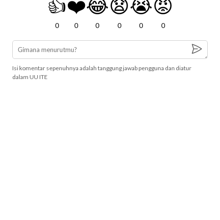
👍
❤️
😂
😧
😭
😡
0
0
0
0
0
0
Isi komentar sepenuhnya adalah tanggung jawab pengguna dan diatur
dalam UU ITE