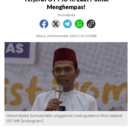
Menghempas!
Tasmalinda
Selasa, 04 November 2025 | 12:56 WIB
Ustad Abdul Somad bikin unggahan soal gubernur Riau terjerat
OTT KPK [instagram]