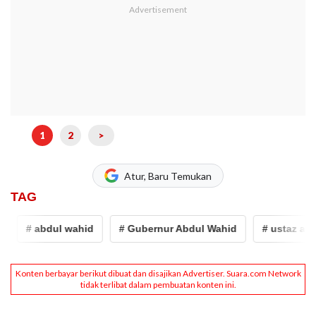
1
2
>
Atur, Baru Temukan
TAG
# abdul wahid
# Gubernur Abdul Wahid
# ustaz abdul