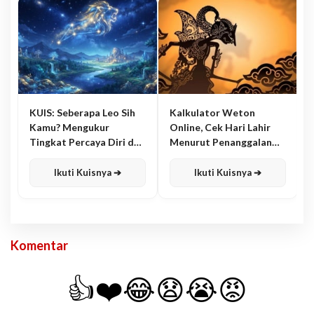
KUIS: Seberapa Leo Sih
Kalkulator Weton
Kamu? Mengukur
Online, Cek Hari Lahir
Tingkat Percaya Diri dan
Menurut Penanggalan
Karisma
Jawa
Ikuti Kuisnya ➔
Ikuti Kuisnya ➔
Komentar
👍
❤️
😂
😧
😭
😡