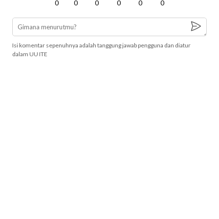
0
0
0
0
0
0
Isi komentar sepenuhnya adalah tanggung jawab pengguna dan diatur
dalam UU ITE