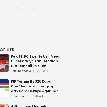
POPULER
Pelatih FC Twente Usir Mees
Hilgers: Saya Tak Berharap
Dia Kembali ke Klub!
Bola Indonesia
17:39 WIB
PIP Termin II 2026 Kapan
Cair? Ini Jadwal Lengkap
dan Cara Ceknya agar Dana
Tidak Hangus!
Komunitas
07:36 WIB
4 Shio yang Menarik