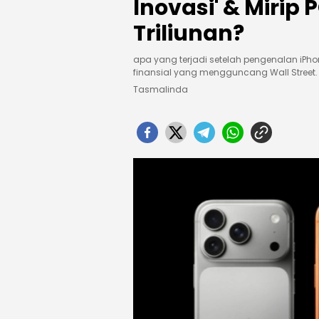
Inovasi' & Mirip
Triliunan?
apa yang terjadi setelah pengenalan iPho
finansial yang mengguncang Wall Street.
Tasmalinda