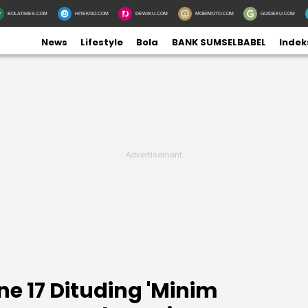
BOLATIMES.COM
HITEKNO.COM
DEWIKU.COM
MOBIMOTO.COM
GUIDEKU.COM
News
Lifestyle
Bola
BANK SUMSELBABEL
Indek
e 17 Dituding 'Minim