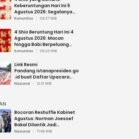
Keberuntungan Hari Ini 5
Agustus 2026: Segalanya
Berjalan Lancar
Komunitas
06:37 WIB
4 Shio Beruntung Hari Ini 4
Agustus 2026: Macan
hingga Babi Berpeluang
Dapat Kabar Baik
Komunitas
06:23 WIB
Link Resmi
Pandang.istanapresiden.go
.id buat Daftar Upacara
Bendera HUT RI di Istana
Nasional
12:13 WIB
Negara
HAN
Bocoran Reshuffle Kabinet
Agustus: Norman Joesoef
Bakal Dilantik Jadi
Wamenhan RI
Nasional
17:49 WIB