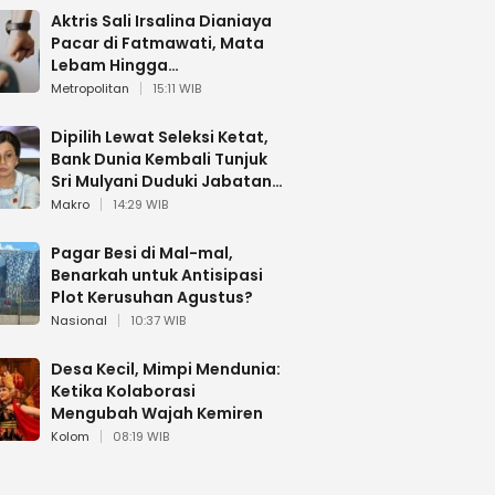
Aktris Sali Irsalina Dianiaya
Pacar di Fatmawati, Mata
Lebam Hingga
Diselamatkan Polantas
Metropolitan
15:11 WIB
Dipilih Lewat Seleksi Ketat,
Bank Dunia Kembali Tunjuk
Sri Mulyani Duduki Jabatan
Strategis
Makro
14:29 WIB
Pagar Besi di Mal-mal,
Benarkah untuk Antisipasi
Plot Kerusuhan Agustus?
Nasional
10:37 WIB
Desa Kecil, Mimpi Mendunia:
Ketika Kolaborasi
Mengubah Wajah Kemiren
Kolom
08:19 WIB