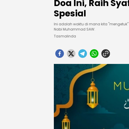
Doa Ini, Raih Sya
Spesial
Ini adalah waktu di mana kita "mengetuk"
Nabi Muhammad SAW.
Tasmalinda