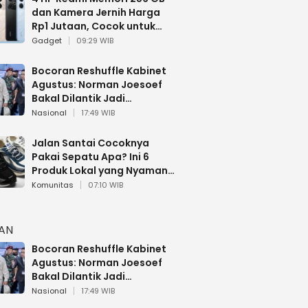
dan Kamera Jernih Harga
Rp1 Jutaan, Cocok untuk
Multitasking
Gadget
09:29 WIB
Bocoran Reshuffle Kabinet
Agustus: Norman Joesoef
Bakal Dilantik Jadi
Wamenhan RI
Nasional
17:49 WIB
Jalan Santai Cocoknya
Pakai Sepatu Apa? Ini 6
Produk Lokal yang Nyaman
Buat 17 Agustusan
Komunitas
07:10 WIB
HAN
Bocoran Reshuffle Kabinet
Agustus: Norman Joesoef
Bakal Dilantik Jadi
Wamenhan RI
Nasional
17:49 WIB