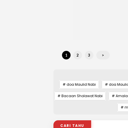
1
2
3
>
# doa Maulid Nabi
# doa Maul
# Bacaan Sholawat Nabi
# Amalan
# m
CARI TAHU