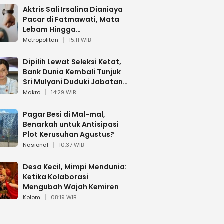
Aktris Sali Irsalina Dianiaya
Pacar di Fatmawati, Mata
Lebam Hingga
Diselamatkan Polantas
Metropolitan
15:11 WIB
Dipilih Lewat Seleksi Ketat,
Bank Dunia Kembali Tunjuk
Sri Mulyani Duduki Jabatan
Strategis
Makro
14:29 WIB
Pagar Besi di Mal-mal,
Benarkah untuk Antisipasi
Plot Kerusuhan Agustus?
Nasional
10:37 WIB
Desa Kecil, Mimpi Mendunia:
Ketika Kolaborasi
Mengubah Wajah Kemiren
Kolom
08:19 WIB