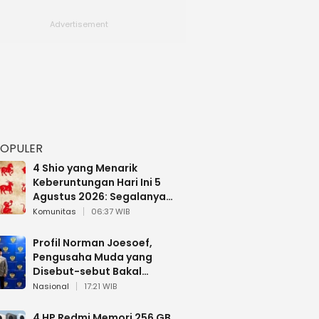
POPULER
4 Shio yang Menarik
Keberuntungan Hari Ini 5
Agustus 2026: Segalanya
Berjalan Lancar
Komunitas
06:37 WIB
Profil Norman Joesoef,
Pengusaha Muda yang
Disebut-sebut Bakal
Dilantik Jadi Wamenhan RI
Nasional
17:21 WIB
4 HP Redmi Memori 256 GB