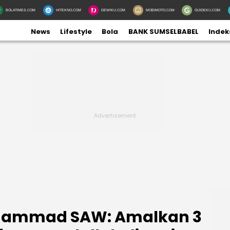
BOLATIMES.COM
HITEKNO.COM
DEWIKU.COM
MOBIMOTO.COM
GUIDEKU.COM
News
Lifestyle
Bola
BANK SUMSELBABEL
Indek
uhammad SAW: Amalkan 3