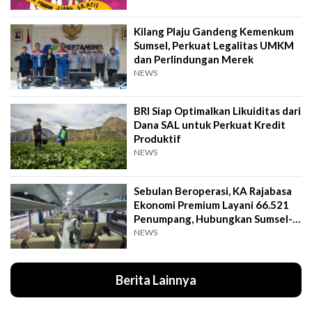
Kilang Plaju Gandeng Kemenkum
Sumsel, Perkuat Legalitas UMKM
dan Perlindungan Merek
NEWS
BRI Siap Optimalkan Likuiditas dari
Dana SAL untuk Perkuat Kredit
Produktif
NEWS
Sebulan Beroperasi, KA Rajabasa
Ekonomi Premium Layani 66.521
Penumpang, Hubungkan Sumsel-
Lampung
NEWS
Berita Lainnya