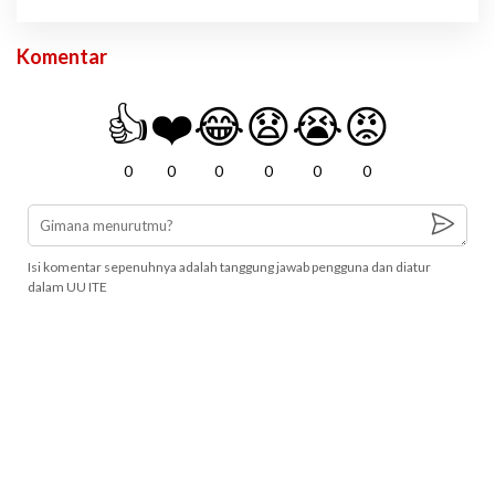
Komentar
👍
❤️
😂
😧
😭
😡
0
0
0
0
0
0
Isi komentar sepenuhnya adalah tanggung jawab pengguna dan diatur
dalam UU ITE