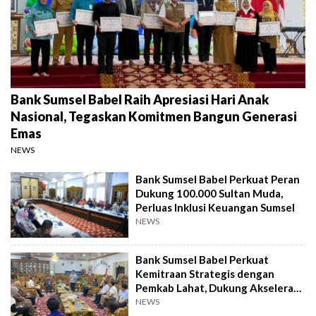
Bank Sumsel Babel Raih Apresiasi Hari Anak
Nasional, Tegaskan Komitmen Bangun Generasi
Emas
NEWS
Bank Sumsel Babel Perkuat Peran
Dukung 100.000 Sultan Muda,
Perluas Inklusi Keuangan Sumsel
NEWS
Bank Sumsel Babel Perkuat
Kemitraan Strategis dengan
Pemkab Lahat, Dukung Akselerasi
Ekonomi Daerah
NEWS