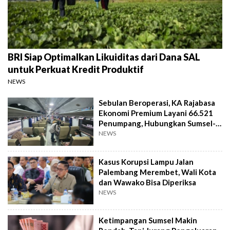
BRI Siap Optimalkan Likuiditas dari Dana SAL
untuk Perkuat Kredit Produktif
NEWS
Sebulan Beroperasi, KA Rajabasa
Ekonomi Premium Layani 66.521
Penumpang, Hubungkan Sumsel-
Lampung
NEWS
Kasus Korupsi Lampu Jalan
Palembang Merembet, Wali Kota
dan Wawako Bisa Diperiksa
NEWS
Ketimpangan Sumsel Makin