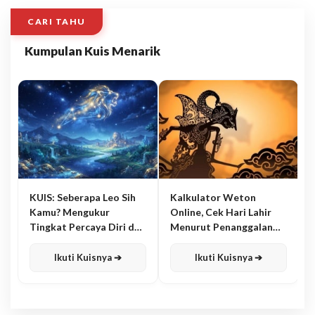
CARI TAHU
Kumpulan Kuis Menarik
KUIS: Seberapa Leo Sih
Kalkulator Weton
Kamu? Mengukur
Online, Cek Hari Lahir
Tingkat Percaya Diri dan
Menurut Penanggalan
Karisma
Jawa
Ikuti Kuisnya ➔
Ikuti Kuisnya ➔