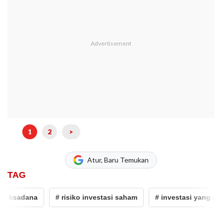
1
2
>
Atur, Baru Temukan
TAG
na
# risiko investasi saham
# investasi yang diawasi OJK