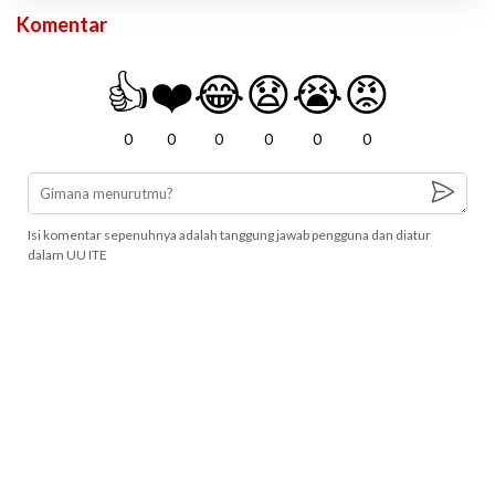
Komentar
👍
❤️
😂
😧
😭
😡
0
0
0
0
0
0
Isi komentar sepenuhnya adalah tanggung jawab pengguna dan diatur
dalam UU ITE