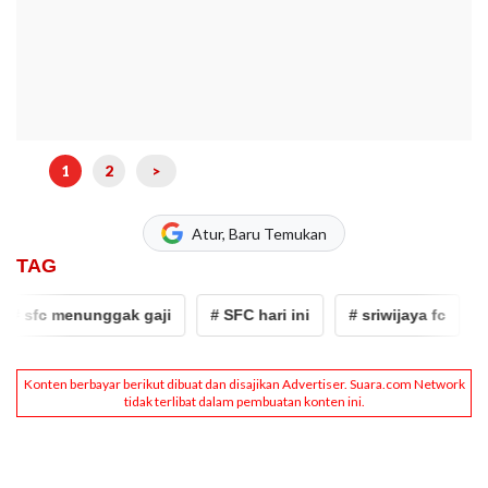
1
2
>
Atur, Baru Temukan
TAG
sfc menunggak gaji
# SFC hari ini
# sriwijaya fc
# sfc