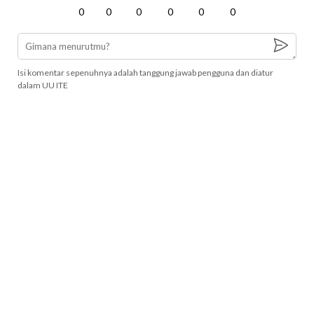
0
0
0
0
0
0
Isi komentar sepenuhnya adalah tanggung jawab pengguna dan diatur
dalam UU ITE