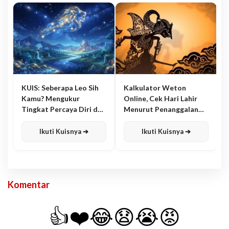
KUIS: Seberapa Leo Sih
Kalkulator Weton
Kamu? Mengukur
Online, Cek Hari Lahir
Tingkat Percaya Diri dan
Menurut Penanggalan
Karisma
Jawa
Ikuti Kuisnya ➔
Ikuti Kuisnya ➔
Komentar
👍
❤️
😂
😧
😭
😡