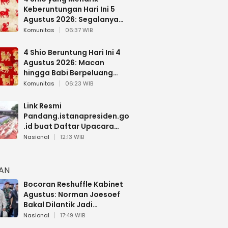
Keberuntungan Hari Ini 5
Agustus 2026: Segalanya
Berjalan Lancar
Komunitas
06:37 WIB
4 Shio Beruntung Hari Ini 4
Agustus 2026: Macan
hingga Babi Berpeluang
Dapat Kabar Baik
Komunitas
06:23 WIB
Link Resmi
Pandang.istanapresiden.go
.id buat Daftar Upacara
Bendera HUT RI di Istana
Nasional
12:13 WIB
Negara
HAN
Bocoran Reshuffle Kabinet
Agustus: Norman Joesoef
Bakal Dilantik Jadi
Wamenhan RI
Nasional
17:49 WIB