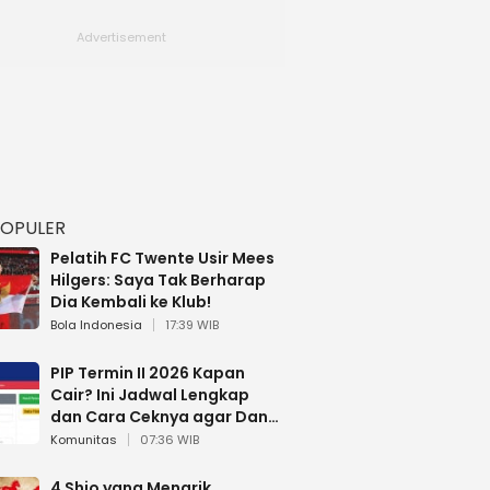
POPULER
Pelatih FC Twente Usir Mees
Hilgers: Saya Tak Berharap
Dia Kembali ke Klub!
Bola Indonesia
17:39 WIB
PIP Termin II 2026 Kapan
Cair? Ini Jadwal Lengkap
dan Cara Ceknya agar Dana
Tidak Hangus!
Komunitas
07:36 WIB
4 Shio yang Menarik