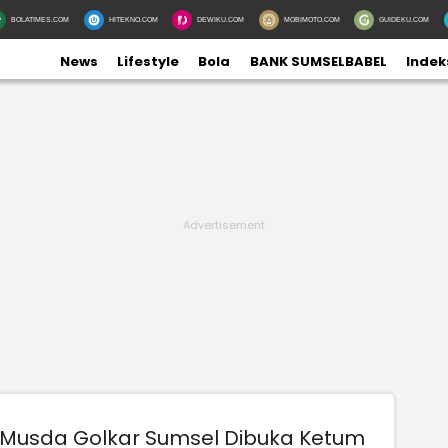
BOLATIMES.COM
HITEKNO.COM
DEWIKU.COM
MOBIMOTO.COM
GUIDEKU.COM
News
Lifestyle
Bola
BANK SUMSELBABEL
Indek
Musda Golkar Sumsel Dibuka Ketum