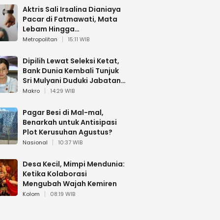
Aktris Sali Irsalina Dianiaya
Pacar di Fatmawati, Mata
Lebam Hingga
Diselamatkan Polantas
Metropolitan
15:11 WIB
Dipilih Lewat Seleksi Ketat,
Bank Dunia Kembali Tunjuk
Sri Mulyani Duduki Jabatan
Strategis
Makro
14:29 WIB
Pagar Besi di Mal-mal,
Benarkah untuk Antisipasi
Plot Kerusuhan Agustus?
Nasional
10:37 WIB
Desa Kecil, Mimpi Mendunia:
Ketika Kolaborasi
Mengubah Wajah Kemiren
Kolom
08:19 WIB