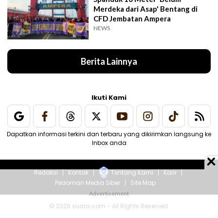
Merdeka dari Asap' Bentang di
CFD Jembatan Ampera
NEWS
Berita Lainnya
Ikuti Kami
Dapatkan informasi terkini dan terbaru yang dikirimkan langsung ke
Inbox anda
Redaksi
Kontak
Tentang Kami
Karir
Pedoman Media Siber
Site Map
© 2026 suara.com - All Rights Reserved.