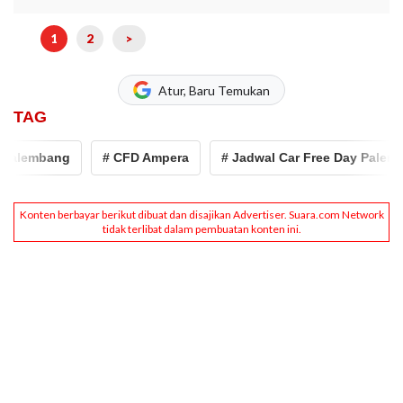
1
2
>
Atur, Baru Temukan
TAG
mbang
# CFD Ampera
# Jadwal Car Free Day Palembang