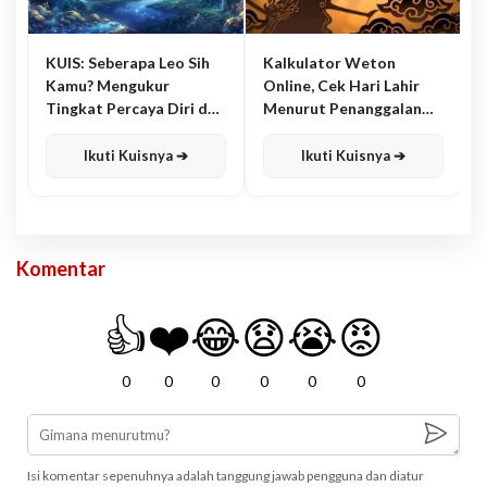
KUIS: Seberapa Leo Sih
Kalkulator Weton
Kamu? Mengukur
Online, Cek Hari Lahir
Tingkat Percaya Diri dan
Menurut Penanggalan
Karisma
Jawa
Ikuti Kuisnya ➔
Ikuti Kuisnya ➔
Komentar
👍
❤️
😂
😧
😭
😡
0
0
0
0
0
0
Isi komentar sepenuhnya adalah tanggung jawab pengguna dan diatur