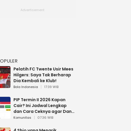
POPULER
Pelatih FC Twente Usir Mees
Hilgers: Saya Tak Berharap
Dia Kembali ke Klub!
Bola Indonesia
17:39 WIB
PIP Termin II 2026 Kapan
Cair? Ini Jadwal Lengkap
dan Cara Ceknya agar Dana
Tidak Hangus!
Komunitas
07:36 WIB
4 Shio yang Menarik