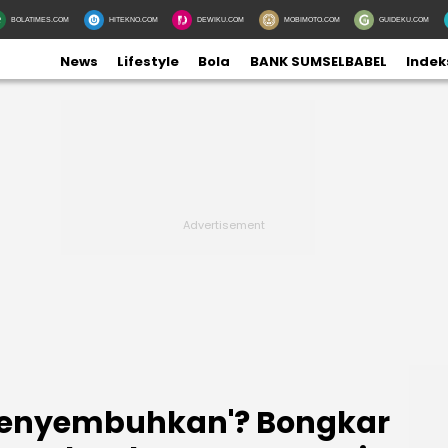
BOLATIMES.COM
HITEKNO.COM
DEWIKU.COM
MOBIMOTO.COM
GUIDEKU.COM
News
Lifestyle
Bola
BANK SUMSELBABEL
Indek
enyembuhkan'? Bongkar