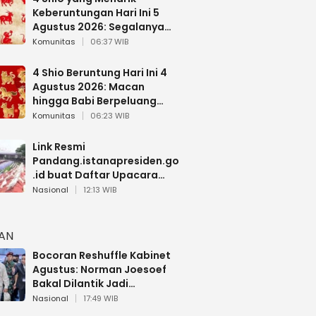
Keberuntungan Hari Ini 5
Agustus 2026: Segalanya
Berjalan Lancar
Komunitas
06:37 WIB
4 Shio Beruntung Hari Ini 4
Agustus 2026: Macan
hingga Babi Berpeluang
Dapat Kabar Baik
Komunitas
06:23 WIB
Link Resmi
Pandang.istanapresiden.go
.id buat Daftar Upacara
Bendera HUT RI di Istana
Nasional
12:13 WIB
Negara
HAN
Bocoran Reshuffle Kabinet
Agustus: Norman Joesoef
Bakal Dilantik Jadi
Wamenhan RI
Nasional
17:49 WIB