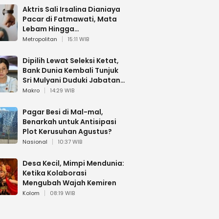
Aktris Sali Irsalina Dianiaya
Pacar di Fatmawati, Mata
Lebam Hingga
Diselamatkan Polantas
Metropolitan
15:11 WIB
Dipilih Lewat Seleksi Ketat,
Bank Dunia Kembali Tunjuk
Sri Mulyani Duduki Jabatan
Strategis
Makro
14:29 WIB
Pagar Besi di Mal-mal,
Benarkah untuk Antisipasi
Plot Kerusuhan Agustus?
Nasional
10:37 WIB
Desa Kecil, Mimpi Mendunia:
Ketika Kolaborasi
Mengubah Wajah Kemiren
Kolom
08:19 WIB