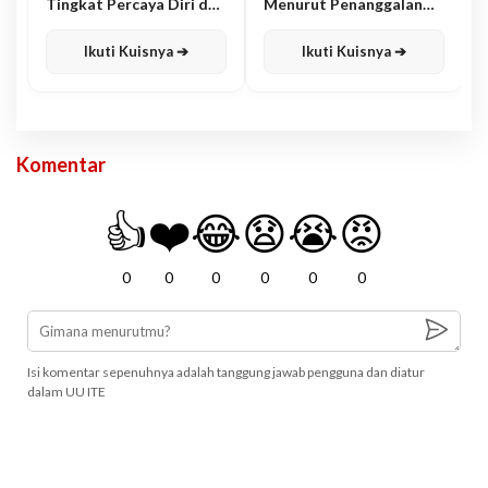
Tingkat Percaya Diri dan
Menurut Penanggalan
Karisma
Jawa
Ikuti Kuisnya ➔
Ikuti Kuisnya ➔
Komentar
👍
❤️
😂
😧
😭
😡
0
0
0
0
0
0
Isi komentar sepenuhnya adalah tanggung jawab pengguna dan diatur
dalam UU ITE