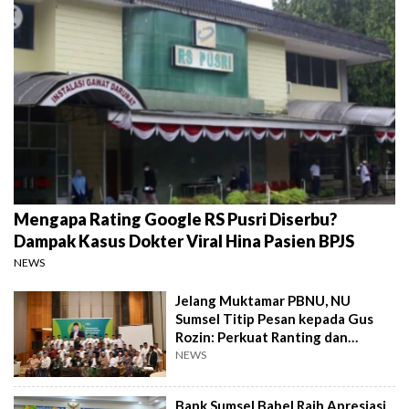
Mengapa Rating Google RS Pusri Diserbu?
Dampak Kasus Dokter Viral Hina Pasien BPJS
NEWS
Jelang Muktamar PBNU, NU
Sumsel Titip Pesan kepada Gus
Rozin: Perkuat Ranting dan
Pesantren
NEWS
Bank Sumsel Babel Raih Apresiasi