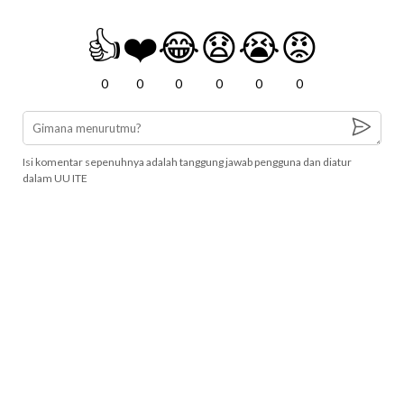
👍
❤️
😂
😧
😭
😡
0
0
0
0
0
0
Isi komentar sepenuhnya adalah tanggung jawab pengguna dan diatur
dalam UU ITE