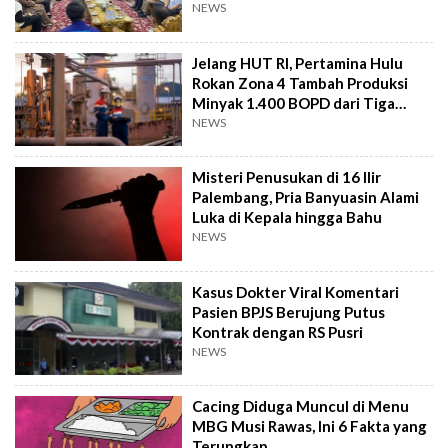
Ekonomi Daerah
NEWS
Jelang HUT RI, Pertamina Hulu
Rokan Zona 4 Tambah Produksi
Minyak 1.400 BOPD dari Tiga
Sumur Baru
NEWS
Misteri Penusukan di 16 Ilir
Palembang, Pria Banyuasin Alami
Luka di Kepala hingga Bahu
NEWS
Kasus Dokter Viral Komentari
Pasien BPJS Berujung Putus
Kontrak dengan RS Pusri
NEWS
Cacing Diduga Muncul di Menu
MBG Musi Rawas, Ini 6 Fakta yang
Terungkap